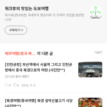
워크뷰의 맛있는 도보여행
워크뷰(걷다보면) 국내외의 명승지와 각 지역의 맛집을 탐방합
니다!
구독하기
더보기
해외여행/중국 북경 여행
의 다른 글
[인천공항] 부산역에서 서울역 그리고 인천공
항에서 중국 북경으로의 여정 (사진만^^)
글 내용
2012년 중국 여행기
0
0
2014. 11. 9.
[북경여행/중국여행] 북경 설악산불고기 식당
(사진만^^)