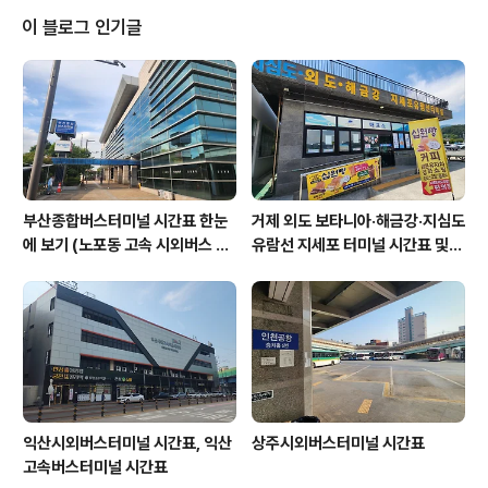
를 통하여 가다보니 친절한 가이드가 다 해놓았어요 패키
이 블로그 인기글
지의 편리함이죠^^ 우리의 안내를 맞은 가이드가 태극기를
흔들며 따라오라고 합니다^^ 포스팅을 1년이 지나서 합니
다^^ 일단 외형부터 크기가 압도를 하는군요 2003년 2월
28일 개관한 중국국가박물관은역사와 예술을 테마로 중화
민족의 문화역사를 전시하고 있는 종합박물관입니다 200
7년 확장공..
부산종합버스터미널 시간표 한눈
거제 외도 보타니아·해금강·지심도
에 보기 (노포동 고속 시외버스 총
유람선 지세포 터미널 시간표 및
정리)
요금 할인 총정리
익산시외버스터미널 시간표, 익산
상주시외버스터미널 시간표
고속버스터미널 시간표