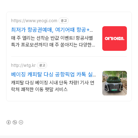
https://www.yeogi.com
광고
최저가 항공권예매, 여기어때 항공+숙
소 묶음 할인 혜택
매 주 열리는 선착순 반값 이벤트! 항공사별
특가 프로모션까지! 매 주 쏟아지는 다양한
혜택! 앱으로 알림 받고 똑똑하게 항공권 예
매하기
http://wtg.kr
광고
베이징 캐피탈 다싱 공항픽업 카톡 실
시간 한국어 지원!
캐피탈 다싱 베이징 시내 단독 차량! 기사 연
락처 쾌적한 이동 팻말 서비스
(새창열림)
로그 정보