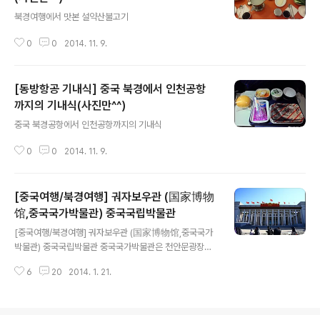
글 내용
북경여행에서 맛본 설약산불고기
0
0
2014. 11. 9.
[동방항공 기내식] 중국 북경에서 인천공항
까지의 기내식(사진만^^)
글 내용
중국 북경공항에서 인천공항까지의 기내식
0
0
2014. 11. 9.
[중국여행/북경여행] 궈자보우관 (国家博物
馆,중국국가박물관) 중국국립박물관
글 내용
[중국여행/북경여행] 궈자보우관 (国家博物馆,중국국가
박물관) 중국국립박물관 중국국가박물관은 천안문광장의
동쪽에 위치하고 있습니다이 중국국가박물관은 중국의 홍
6
20
2014. 1. 21.
색관광(애국주의교육)의 대표적인 곳입니다1월의 칼바람
은 얼마나 매서운지 손을 호주머니 밖으로 꺼내기가 쉽지
않습니다이곳의 입장료는 무료이며 하루 입장제한인원이
있어서 사전에 전화로 예약을 하시는게 좋습니다전 여행사