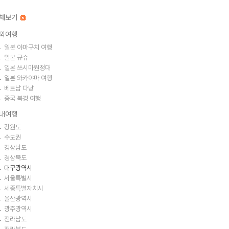
체보기
외여행
일본 야마구치 여행
일본 규슈
일본 쓰시마원정대
일본 와카야마 여행
베트남 다낭
중국 북경 여행
내여행
강원도
수도권
경상남도
경상북도
대구광역시
서울특별시
세종특별자치시
울산광역시
광주광역시
전라남도