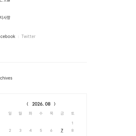
지사항
acebook
Twitter
chives
lendar
2026. 08
일
월
화
수
목
금
토
1
2
3
4
5
6
7
8