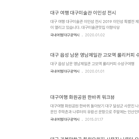
대구 여행 대구미술관 이인성 전시
대구 여행 대구미술관 이인성 전시 2019 이인성 특별전 제
이 열리고 있습니다. 대구미술관맛집 이향식당
국내여행/대구광역시
2020.01.02
대구 읍성 남문 영남제일관 고모역 룰리커피
대구 읍성 남문 영남제일관 고모역 룰리커피 수성구여행
국내여행/대구광역시
2020.01.01
대구여행 화원공원 한바퀴 워크뷰
대구여행 화원공원 한바퀴 돌아보기 대구 달성군 사문진 나
문진 주막촌과 나루터의 유람선 운항으로 주말에는 인산인해
막촌에는 초가집에서 예쁜 주모가 소고기국밥을 팔고 있다,
국내여행/대구광역시
2015.01.17
곳에서는 영화 임자없는 나룻배가 촬영된 장소이기도 하다.
에나 자신의 집으로 오는 편지를 받을수 있게 하였다. 괜찮
로 유명세를 톡톡히 치루고 있다. 한국 최초의 피아노 유입