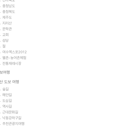
전라북도
충청남도
충청북도
제주도
지리산
문학관
교회
성당
절
여수엑스포2012
웰촌-농어촌체험
전통재래시장
보여행
산 도보 여행
숲길
해안길
도심길
역사길
근대문화길
낙동강하구길
추천관광지여행