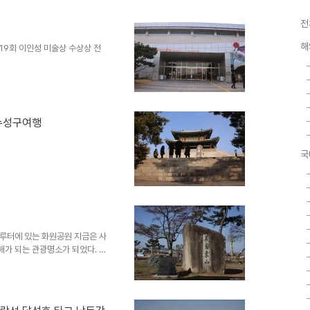
전
해
19회 이인성 미술상 수상상 전
 수성구여행
국
루터에 있는 화원공원 지금은 사
가 되는 관광명소가 되었다. 주
 물론 막걸리도 곁들여서^^ 이
 느림보 우체통은 앞으로 1년 후
아 사랑이야 SBS 드라마 촬영지
지였던 사문진나루터. 팔각정 전