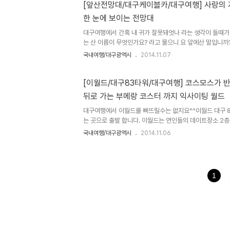
북지역에도 60편의 드라마 CF 영화가 촬영이 되었다.경
[앞산전망대/대구케이블카/대구여행] 사랑의
독의 영화 '봄, 여름, 가을 ,겨울 그리고 봄'의 주산지,경북
한 눈에 보이는 전망대
수업'대구도시철도에서는 영화'감기'와 '반창꼬'를 촬영하
고 화원..
대구여행에서 간혹 내 귀가 잘못돼엇나 라는 생각이 들때가
는 산 이름이 무엇인가요? 라고 물으니 요 앞에산 말입니까
오 앞산 요 앞에산이 앞산인데 요 앞산의 이름이 무엇이냐
국내여행/대구광역시
2014.11.07
까 이 앞산의 이름이 무엇이라고 부르냐고요?그래 앞산이라
하나 결국 산이름을 물어 보는것을 포기하고 말았다요 얖에
이라고 한다... 그러다 발견한 안내판두~둥 돌아버리겠다 산
[이월드/대구83타워/대구여행] 코스모스가 
83타워에서 받았던 대구시티투어 미니어쳐를 손에 들고 
뒤로 가는 부메랑 코스터 까지 익사이팅 월드
참 행복했었던것 같은데 라면서^^ 조금 걸으니 눈 앞에 
써 작가들이 먼저 승..
대구여행에서 이월드를 빠뜨릴수는 없지요^^이월드 대구 8
는 곳으로 출발 합니다. 이월드는 연인들의 데이트장소 2
고 있어서 관람하고 카페에 들려 목을 축입니다. 이 종이로
국내여행/대구광역시
2014.11.06
지 하나 구해왔어요^^ 어린이들의 놀이터 저도 어린이가 
케이블카를타러 갑니다 인상이 너무나 좋은 이월드 직원이
어요^^ 대구 이월드에서 케이블카도 타보았네요^^ 대두 
인이랑 오면 정말 좋을것 같아요^^모두가 사랑이 가득한 
1
한 이곳에서 그냥 마음이 활짝 열리는것 같아요^^ 물놀이
겁게 보입니다^^ 그리..