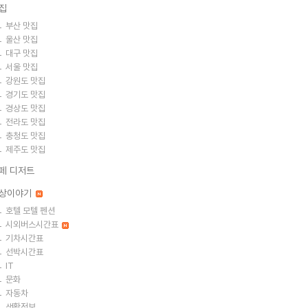
집
부산 맛집
울산 맛집
대구 맛집
서울 맛집
강원도 맛집
경기도 맛집
경상도 맛집
전라도 맛집
충청도 맛집
제주도 맛집
페 디저트
상이야기
호텔 모텔 펜션
시외버스시간표
기차시간표
선박시간표
IT
문화
자동차
생활정보