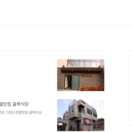
텔맛집 골목식당
식당 그랜드호텔맛집 골목식당