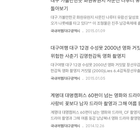
대구 가볼만한곳 화원유원지 사문진 나루터 유
망대 오르다 보면 이런 벤치를 만들어 놓아 잠시 유유히 흐
돌아보기
각정 전먕대 오르기전 작은 전망대에서는 그림그리는 화가
지를 감상할수 있..
대구 가볼만한곳 화원유원지 사문진 나루터 유람선 달성호 
오가 나룻배를 타고 있다^^ 이 조형물은 진주 남강축제때
어떨까 생각중이다! 사문진나루터 선착장에서는 유람선 달성
국내여행/대구광역시
2015.01.09
항한지 얼마 안된 유람선이라서 아주 깨끗하다. 2층에서 1
유람선은 출항하고유람선 달성호의 코스는 사문진 나루터
보가 있는 곳까지 가서 유턴을 한 후 사문진교를 지나서 조
대구여행 대구 12경 수성못 2000년 영화 거짓말 장선우감독 20
터로 돌아오느 코스인데 약 1시간 정도 소요된다. 대구 디
위험한 사춘기 김영한감독 영화 촬영지
보. 강정고령보앞에서 유턴한 후 사문진교 아래로 지나간다
겹다. 특별히 사진을..
대구여행 대구 12경 수성못 2000년 영화 거짓말 장선우감
한감독 영화 촬영지 거짓말 (2000)Lies 6.4감독장선우
주, 한관택정보드라마, 성인 | 한국 | 100 분 | 2000-
국내여행/대구광역시
2015.01.05
출연여운계, 이순재, 김보미, 현석, 상일환정보드라마 | 한국 |
소대구 수성구 두산동전화설명- 대구여행 하면서 한번 가보
다. 남쪽의 범이산과 동쪽의 동막산을 배경으로 아름다운 풍
계명대 대명캠퍼스 60편이 넘는 영화와 드라마
데 하나로 손꼽히는 대구의 명소이다. 2010년부터 201
사랑비 꽃보다 남자 드라마 촬영과 그해 여름 
사업]으로 저전망데크, 데크로드, 수상무대,마사토 순환산책로
마 촬영명소 대구 워크뷰
계명대 대명캠퍼스 60편이 넘는 영화와 드라마, CF 촬영
드라마 촬영과 그해 여름 동감 남남북녀 영화 드라마 촬영
한 이유, 광안대교가 유명한 이유, 울돌목이 유명한 이유, 
국내여행/대구광역시
2014.12.26
장소였다는 것이다.특히 최근의 울돌목은 영화 명량의 흥
으로 몰려가고 있다. 요즘 대구여행을 하면서 영화와 드라마