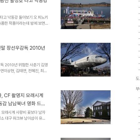
람선 달성호 타고 낙동강
르는 낙동강을 감상할수 있다. 팔
조형물도 설치되어 있고, 달성습
타고 낙동강 돌아보기 오 피노키
 출품한 작품이라는데 밤에 보면
호가 승객을 기다리고 있다. 취
층을 내려다 보니 계단도 예쁘다.
를 출발하여 디앜ㅋ크 강정교령
금더 하류로 간다음 사문진 나루
10년
아크가 보인다. 그리고 강정고령
. 겨울이지만 강가의 풍경이 정
독 2010년 위험한 사춘기 김영
출연이상현, 김태연, 전혜진, 최현
01-08 위험한 사춘기 9감독김영한
도
 52 분 | - 수성못 / 저수지주
고 싶었던 유원지 수성못에 왔
부
광을 자랑하는 대구 12경 가운
, CF 촬영지 모래시계
3년까지 추진한 [수성못 생태복원
동감 남남북녀 영화 드라
등 ..
지 모래시계 사랑비 꽃보다 남자
명소 대구 워크뷰 남이섬이 유명
이들의 공통점은 모두 영화 촬영
행성공으로 엄청난 관광객이 그곳
 촬영지를 알아보니, 대구와 경