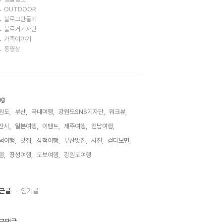
OUTDOOR
블로그만들기
블로거기자단
가족이야기
동영상
ag
원도,
부산,
국내여행,
강원도SNS기자단,
워크뷰,
산시,
일본여행,
이벤트,
제주여행,
전남여행,
덕여행,
맛집,
삼척여행,
부산맛집,
사진,
걷다보면,
행,
장성여행,
도보여행,
강원도여행,
근글
인기글
근댓글