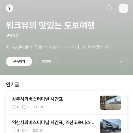
검색하기
티스토리
워크뷰의 맛있는 도보여행
구독자
7
워크뷰(걷다보면) 국내외의 명승지와 각 지역의 맛집을 탐방합니다!
구독하기
방명록
신고하기 레이어
열기
인기글
상주시외버스터미널 시간표
0
0
조회
35
익산시외버스터미널 시간표, 익산고속버스터
미널 시간표
4
4
조회
31