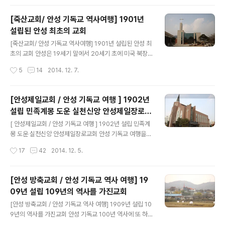
명의 일본인들이 대피하였고, 이에 일본은 ..
당하였던 인노절선교사비를 찾아가본다.인노절선교사비는
경안고등학교 교정에 있다.경안고등학교 올라가는 길에는
[죽산교회/ 안성 기독교 역사여행] 1901년
안동교회와 같은 설계방식의 돌로 만든 에배당을 볼수 있
설립된 안성 최초의 교회
는데 광성교회다. 안동교회의 돌집예배당과 똑같다. 광성
글 내용
교회의 우편으로는 경안고등학교가 있는데,이곳에 인노절
[죽산교회/ 안성 기독교 역사여행] 1901년 설립된 안성 최
선교사와 두 자녀의 무덤이 있다. 1954년2월 20일 설립
초의 교회 안성은 19세기 말에서 20세기 초에 미국 북장
된 경안고등학교. 인노절선교사와 그 자녀들의 무덤을 보
로교 선교사 민노아등의 노방전도와 순회전도에 의해 안성
작성시간
5
14
2014. 12. 7.
면 정말 선교사들은 우리나라를 무척이나 사랑했구나 라는
에 전파된다.안성최초의 개샌교회는 1901년 3월 지금의
사실을 알게된다.인노절(Rojer E, Winn)선교사는 입국이
매산리 비걱거리에 개척된 죽산장로교회이다. 죽산터미널
후에..
에서 죽산교회로 가는길에 도랑살리기를 하고 있다벽화가
[안성제일교회 / 안성 기독교 여행 ] 1902년
하루라도 빨리 도랑이 살아나길 기다리는 마음이다. 안성
설립 민족계몽 도운 실천신앙 안성제일장로교
죽산장로교회로 오르는길은 제법 운치가 있다 눈 앞에 나
글 내용
회
타난 안성 죽산교회지금 새롭게 예배당을 건축하고 있는
[ 안성제일교회 / 안성 기독교 여행 ] 1902년 설립 민족계
중이다. 이 그림이 신축되기 이전의 죽산교회 모습인것 같
몽 도운 실천신앙 안성제일장로교회 안성 기독교 여행을
다.방문하였을때 오래된 교회의 모습은 사라지고 현대식
하면서 안성에서 1901년 설립된 죽산교회를 이어 1902
작성시간
17
42
2014. 12. 5.
건물이 나타난 순간 많은 아쉬움을 남긴곳이다. 교회를 뒤
년 두번째로 설립된 안성제일교회를 찾았다. 1902년 12
로 하고 내려오니 반겨주는 죽산공원. 죽산교회 20..
월 안성제일교회는 민노아 선교사와 김흥경 조사가 경기
남부 지방을 순회 전도하던 중 임진오, 김완연 두 분의 신자
[안성 방축교회 / 안성 기독교 역사 여행] 19
를 얻어 안성군 읍내면 서리 313번지에 '안성읍 서리교
09년 설립 109년의 역사를 가진교회
회'를 설립한다. 1907년 구한말 결사대 사건으로 교회 지
글 내용
도자 임진오가 일제에 의해 처형된다. (결사대사건: 고종 양
[안성 방축교회 / 안성 기독교 역사 여행] 1909년 설립 10
위 반대를 위해 일어난 무장 항일운동) 이로인해 성도들은
9년의 역사를 가진교회 안성 기독교 100년 역사에 또 하
사방으로 흩어지고 말았다. 그러나 부녀자 몇 사람은 믿음
나 남을 교회가 있다. 1909년 창립되었으며 2014년 올해