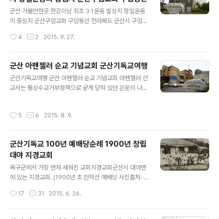
록보관실, 영상실, 사무실 등을 갖춘 지상 2층, 지하 1층 규
글 내용
모로 지어졌습니다. 손양원목사 그는 누구인가?사랑의 원
군산 가볼만한곳 한강이남 최초 3·1운동 발상지 항일운동
자탄이라는 영화로 눈과 귀에 익숙한 인물입니다!손양원목
의 중심지 군산구암교회 구암동산 전라북도 군산시 구암동
사는 1902년 6월 3일 함안군 칠원 구성리에서 태어나 칠
에 있는 대한 예수교 장로회[합동]의 군산 동노회 소속 교
작성시간
4
2
2015. 9. 27.
원교회와 칠원보통공립학교(현 칠원초등학교)를 다니면서
회. 군산 구암동산에서는 일제강점기였던 1919년 서울 파
어린 시절부터 신앙을 키웠습니다. 그는 일..
고다공원에서 3·1독립만세운동이 일어난 나흘 뒤인 3월5
일 한강 이남 최초로 항일독립만세 운동이 시작됐다. 당시
군산 아펜젤러 순교 기념교회 군산기독교여행
군산 3·5독립만세운동은 구암동산에 있던 영명학교 교사
글 내용
군산기독교여행 군산 아펜젤러 순교 기념교회 아펜젤러 선
와 학생들이 중심이 돼 멜본딘여학교 학생들과 구암교회
교사는 통상수교거부정책으로 굳게 닫혀 있던 은둔의 나라
교인, 궁멀 예수병원 사무원, 주민 등이 합세해 총 28회의
조선에 1885년 인천항으로 첫발을 디뎠다.20대 젊은 청
항일시위를 벌이다 사망 53명, 실종 72명 등 희생자가 발
년이 여명기에 복음 들고 조선 땅에 들어와 배재학당을 세
생했다. 1919년 2월 26일 세브란스의전 유학중이던 영명
작성시간
5
6
2015. 8. 9.
우고, 정동제일교회를 세워 출판선교와 독립운동을 지원하
학교 출신 학생 김병수의 독립선언문 반입과 연락과, 1919
며,한국을 사랑했던 그는 해상사고로 지난 1902년 고군산
년 3월 5일 구암교회 성도겸 ..
열도 어청도에서 순교하였다. 기독교 대한감리회 아펜젤러
군산기독교 100년 예배당순례 1900년 창립
순교 기념교회 전경 아름다운 사람 아펜젤러 아무도 밟지
대야 지경교회
않은 툭 트인 바다 밑 묘지 많은 사람이 함께 묻힌 무덤 속
글 내용
에 헨리 게하르트 아펜젤러는 잠들어 있다. 그는 그의 품에
옥구군에서 가장 먼저 세워진 교회지경교회군산시 대야면
영혼을 안고 천국에 들어갔다.- 아펜젤러 선교사의 장례식
에 있는 지경교회. (1900년 초 만자산 예배당 사진출처: 지
때에 사용한 조가가 추모비에 새겨져 있다.- 선교사 물품운
경교회)1897년 4월 10일 최흥서는 전위렴 선교사로부터
작성시간
17
31
2015. 6. 26.
반 가방 위에 아펜젤러 선교사의 흉상이..
세례를 받습니다. 최홍서는 동네 사람들과 함께 군산 선교
부까지 30리 길을 도보로 오가며 예배를 드리고 신앙을 키
워가면서 만자산에 교회의 터전을 굳혀 갔습니다.1900년