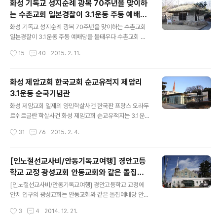
화성 기독교 성지순례 광복 70주년을 맞이하
10월 9일 중만자에 초가 3간의 예배당을 건립하고 20여
는 수촌교회 일본경찰이 3.1운동 주동 예배당
명이 모여 예배를 드림이 이것이 지경교회의 시작입니다.
글 내용
을 불태우다
대부분의 초대교회 역사가 그러하듯이 지경교회 역사는 한
화성 기독교 성지순례 광복 70주년을 맞이하는 수촌교회
국교회의 영광과 좌절을 함께 보여주고 있습니다. 지경교
일본경찰이 3.1운동 주동 예배당을 불태우다 수촌교회 화
회는 1910년 한일합방을 당하여 망국지한의 비통한 심경
성 제암리교회에 이어 수촌교회를 찾았다.이곳 수촌교회는
작성시간
15
40
2015. 2. 11.
으로 구국기도회를 가졌으며 후일 교회에서 애국기도회를
제암리학살사건보다 먼저 수촌리마을 학살방화사건이 일
드린 것이 화근이 되어 이교회 강홍선(청년..
어났고,일본경찰은 수촌교회를 불로 태워버린다. 그리고
수촌리가옥 40여채중 36채가 불에 태우는 참사를 겪었으
화성 제암교회 한국교회 순교유적지 제암리
며, 김의태성도는 불에 타고 있는 수촌교회로 달려가 교회
3.1운동 순국기념관
의 중요문서인 교적부(생명록)와 당회록 등이 들어있는 50
글 내용
kg이상 되는 궤짝을 들고 나왔다.이렇게 귀중하게 건져내
화성 제암교회 일제의 양민학살사건 한국판 프랑스 오라두
어진 유물은 한국기독교 역사에도 기념비적인 귀중한 자료
르쉬르글란 학살사건 화성 제암교회 순교유적지는 3.1운동
가 되고 있으며, 현재 복원된 수촌교회에 보관하고 있다. 수
이후 일제가 저지른 양민학살사건 현장이며, 한국판 프랑
작성시간
31
76
2015. 2. 4.
촌의 유래수촌은 예로부터 청룡 백호의 지형을 갖추어 지
스 오라두르쉬르글란 학살사건과 비슷하다.3월 1일 서울
역이 아늑하고 숲이 무성하며 숲말,물이 많이 모여 드..
에서 만세시위운동이 일어난 후 3월 30일 제암리 인근 주
민 천 여명이 발안 장터네서 만세시위운동을 일으켰으며,
[인노절선교사비/안동기독교여행] 경안고등
이에 일본 헌병들이 경고 사격 후 그들이 휘두른 칼에 유학
학교 교정 광성교회 안동교회와 같은 돌집예
자 이정근과 그의 제자 2명이 사망하였고, 4월 2일 발안장
글 내용
배당
터에서 시위를 벌이고, 일본은 시위를 주도한 혐의로 천도
[인노절선교사비/안동기독교여행] 경안고등학교 교정에
교인과 기독교인 몇 명이 체포되어 고문을 당한후 석방한
안치 입구의 광성교회는 안동교회와 같은 돌집예배당 안동
다. 이러한 사태를 바라 본 주민들은 흥분하여 인근의 일본
은 전통적인 유교특색이 강한곳인데도 오히려 기독교의 성
작성시간
3
4
2014. 12. 21.
인 주택, 학교에 불을 질러 정미업자 사사키를 비롯한 수십
장이 강한곳이다.오늘은 안동의 기독교전파에 큰 일을 담