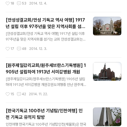
작성시간
18
53
2014. 12. 4.
을 보존하고 있었으며, 초기 개심자 임진오 김완연의 신앙
109년을 맞이한 안성 양성면 방축2리의 대한예수교 장로
은 전경백 손흥집으로 이어졌..
회 방축교회이다. 처음에는 고삼면 대갈리에서 대갈리교회
로 창립되었다가 1922년 방축리에 교회를 세우고 모두 이
[안성성결교회/안성 기독교 역사 여행] 1917
곳으로 이동하였다. 2009년 11월 교회설립 100주년을
년 설립 이후 97주년을 맞은 지역사회를 섬기
맞이하여 기념예배를 드렸으며, 이날 김병호 장로(당시 80
글 내용
는 교회
세)와 이순희 권사(당시 90세)는 50년 근속패를 받아 많
[안성성결교회/안성 기독교 역사 여행] 1917년 설립 이후
은 박수를 받았다. 이순희 권사에 의하면 '초창기 교회는 초
97주년을 맞은 지역사회를 섬기는 교회 안성성결교회는 1
가집에 자리대기 깔고 예배를 드렸다, 넘어지고 쓰러질 일
917년 10월 비봉산 자락에 안성전도관을 세우며 창립했
작성시간
17
48
2014. 12. 3.
많았지만 이렇게 100주년을 맞게 된것에 대해 하나님께
다. 기독교대한성결교회 창립자인 정빈 전도사에 의해 세
감사한다고 말했..
워졌으며, 정빈 전도사에 이러 2대 담임으로 부임한 박영
순(1918 ~ 23) 목사 때 부흥의 불길이 타오르기 시작했
[원주제일감리교회/원주세브란스기독병원] 1
다. 1922년 지금의 위치에서 성전을 건축하였으며, 1922
905년 설립하여 1913년 서미감병원 개원
년 10월 8일 헌당식을 거행했다. 배출 인물로는 예수교대
글 내용
한성결교회의 시조인 김응조 목사와 박두진 시인등이 있
[원주제일감리교회/원주세브란스기독병원] 1905년 설립
다. 안성성결교회는 2001년 복지법인 성결원을 세운다. 1
하여 1913년 서미감병원 개원강원도여행중 만난 원주제
997년 부임한 구자영 담임목사는 2001년 11월 안성종합
일교회원주시외버스터미널에서 약2.5km 떨어진 곳으로
작성시간
15
42
2014. 11. 22.
복지관을 개관한다. 교회는 용지를 내놓고 복지관 건축비
시내버스로 약 18분의 거리에 있다원주제일교회와 원주세
도 부담했다. 운영비는 지자체..
브란스기독병원은 원주기독교사에 미친 영향력이 크다. 원
주제일교회는 1905년 4월 15일 미국 남감리교회의 무스
[한국기독교 100주년 기념탑/인천여행] 인
(J.R.Moose)목사가 세웠으며 당시의 이름은 원주읍교회
천 기독교 유적지 탐방
였다.무스선교사가 장의원 권사와 같이 원주를 방문, 본부
글 내용
면 상동리 풀밭에서,한응수, 한치문, 장호운, 김용덕, 엄용
인천여행 한국기독교 100주년 기념탑인천(제물포)은 한국