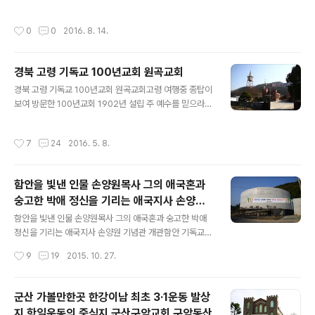
댄곳. 포항 구지교회의 빛이 고운 저녁 한때의 모습 주소 경
려 퍼졌으리라. 교회의 종소리를 듣고 신도들은 예배당으
북 포항시 북구 기계면 구관길 10지번경북 포항시 북구 기
로 모여들었고, 목사님의 설교아래 새로운 희망을 품었으
작성시간
0
0
2016. 8. 14.
계면 구지리 255-1전화 054-243-5429 시골교회답게
리라! 그랬던 종탑위의 옛종은 지금 힘없이 바닥에 떨어져
마당에 평상이 놓여 있다. 이상하게 종탑만 보면 마읆이 왜
있다.옛 종이 자기 역할을 하지 못하게 되었는데 바람과 비
이리 차분하여 지는지어릴적 동네에 울려퍼지던 교회의 종
에 ..
경북 고령 기독교 100년교회 원곡교회
소리를 안들어 본지 너무나 오래되었다. 포항 구지교회의
글 내용
머릿돌에는 1981년 10월 10일 이라고 쓰여있다. 저녁 무
경북 고령 기독교 100년교회 원곡교회고령 여행중 종탑이
렵 본 포앟의 어느 시골교회 모습이 아름답다.교회 이름은
보여 방문한 100년교회 1902년 설립 주 예수를 믿으라
구지교회
그리하면 너와 네집이 구원을 얻으리라.100년교회 고령원
곡교회의 입구. 대힌예수교 장로회 총회 유지재단 제 454
작성시간
7
24
2016. 5. 8.
호 고령 원곡교회 설립 100주년 기념비. 본 교회는 1902
년 10월 설립이래 이지역 시초교회로서 길이요, 진리요, 생
명이신, 예수 그리스도를 증거하고 갖은 핍박과 수난속에
함안을 빛낸 인물 손양원목사 그의 애국혼과
서도 그를 믿는 신앙을 지키면서 사회 복음화에 여기까지
숭고한 박애 정신을 기리는 애국지사 손양원
우리를 도우신 하나님의 은혜와 영광을 높이 길이기 위해
글 내용
기념관 개관
성도들의 성금으로 교회 설립100주년을 맞이하여 이에 기
함안을 빛낸 인물 손양원목사 그의 애국혼과 숭고한 박애
념비를 세웁니다.주후 2002년 10월 뤈송교회 성도일
정신을 기리는 애국지사 손양원 기념관 개관함안 기독교유
동"여호와께서 여기까지 우리를 도우셨다 하고 그 이름을
적지 손양원목사 어릴적 신앙을 키운 109년 역사 칠원교
작성시간
9
19
2015. 10. 27.
에벤에셀이라 하니라"(삼상 7:12..
회 그리고 손양원목사 생가 함안을 빛낸 손양원 목사의 애
국혼과 숭고한 박애 정신을 기리는 복원된 생가와 기념관
이 칠원읍 덕산 4길 생가터에서 개관하였습니다.손양원 기
군산 가볼만한곳 한강이남 최초 3·1운동 발상
념관은 2014년 4월 착공해 부지 3656㎡에 전시장, 기
지 항일운동의 중심지 군산구암교회 구암동산