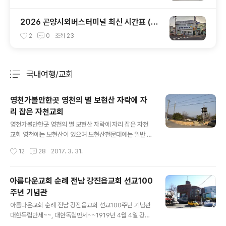
2026 곤양시외버스터미널 최신 시간표 (부
산 사상, 진주, 하동 완벽 정리)
2
0
조회
23
국내여행/교회
분류 전체보기
주요 글 목록
영천가볼만한곳 영천의 별 보현산 자락에 자
리 잡은 자천교회
글 내용
영천가볼만한곳 영천의 별 보현산 자락에 자리 잡은 자천
교회 영천에는 보현산이 있으며 보현산천문대에는 일반 시
민 누구나 천체를 관측할 수 있게 개방되어 있습니다.밤하
작성시간
12
28
2017. 3. 31.
늘의 별을 가장 잘 볼 수 있는 보현산 천문대의 자락에는 암
울한 시기 영천에 희망을 만들어 낸 한 사람이 있었습니다.
그는 바로 유교 문화의 전수가인 경주서당 권헌중 훈장이
아름다운교회 순례 전남 강진읍교회 선교100
었습니다. 경북 경주에서 서당 훈장을 하던 권헌중은 189
주년 기념관
5년, 명성황후 시해 사건이 일어나자 일제의 만행에 분노
글 내용
를 참지 못하고,일본에 항거하였으며, 이 일로 인하여 일경
아름다운교회 순례 전남 강진읍교회 선교100주년 기념관
의 눈을 피해 경주를 벗어나 청송으로 이사하여 피신하기
대한독립만세~~, 대한독립만세~~1919년 4월 4일 강진
에 이릅니다.이후 1898년 대구로 내려가기 위해 노귀재에
군 강진장터 독립 만세시위를 격발시킨 강진읍교회 종소리