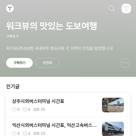
검색하기
티스토리
워크뷰의 맛있는 도보여행
구독자
7
워크뷰(걷다보면) 국내외의 명승지와 각 지역의 맛집을 탐방합니다!
구독하기
방명록
신고하기 레이어
열기
인기글
상주시외버스터미널 시간표
0
0
조회
35
익산시외버스터미널 시간표, 익산고속버스터
미널 시간표
4
4
조회
33