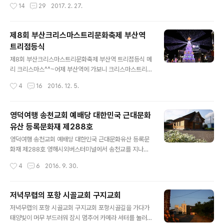
작성시간
14
29
2017. 2. 27.
서 잠시 휴식을 취하던 중 외국인 선교사 제임스 아담스를
오전 12시 정오를 알리는 교회종소리가 강진읍에 울려퍼
만나 기독교를 접하게 됩니다.※ 권헌중 장..
지자 일제히 독립만세시위가 일어났습니다. 전국적으로 독
립 만세운동이 일어나자 강진읍에서는 김안식 등 학생 그
제8회 부산크리스마스트리문화축제 부산역
룹과 함께 강진읍 교회 교인인 이기성 황호경 김현봉 및남
트리점등식
포리 교회 교인인 강주형 박영옥 등 기독교인들이 만세시
글 내용
위를 계획합니다.이들은 4월 4일 강진 장날에 만세시위를
제8회 부산크리스마스트리문화축제 부산역 트리점등식 메
벌이기로 협의하고 태극기와 선언서 등을 제작하였습니다
리 크리스마스^^~어제 부산역에 가보니 크리스마스트리
강진읍 교회의 전도사로 있던 최복삼은 기독교인들 대상으
점등식이 진행되고 있었다.조금 더 일찍 갔었더라면 멋진
작성시간
4
16
2016. 12. 5.
로 대한민국임시정부 후원금을 모금하다 일경에 체포되기
합창도 들을 수 있었는데 매우 아쉽다. 이 행사는 부산기독
도 하였습니다. 강진읍교회는 1913년 11월 17일 설립됩
교총연합회에서 진행하였으며 여러 내빈이 참여한 가운데
니..
부산역 광장에서 이루어졌다.1997년까지 부산 옛 시청 앞
영덕여행 송천교회 예배당 대한민국 근대문화
광장에 설치하였으나 시청의 이전으로 지금의 자리에는 롯
유산 등록문화재 제288호
데백화점이 들어서 있고,1998년부터는 부산역 광장에 설
글 내용
치하여 지금까지 18년째 이어져 오고 있다. 부산역 성탄 트
영덕여행 송천교회 예배당 대한민국 근대문화유산 등록문
리 점등식의 기원1876년 부산항이 개항된 이래 부산항과
화재 제288호 영해시외버스터미널에서 송천교를 지나가
인접한 광복로는 서양의 근대문화가 처음으로 조선에 소개
면 보이는 철탑위의 십자가가 정겹다.요즘처럼 도시소음억
작성시간
4
6
2016. 9. 30.
되는 만남과 창조의 공간이었다.개항과 함께 부산은 조선
제정책에 의하여 교회의 종소리가 자기역할을 하지 못한게
에 들어오는 선교사들이 처음 조선땅을 보면서 벅찬..
얼마나 오래되었나?어릴적 동네근처의 교회에서 들려오던
교회종탑의 종소리가 무척 그립다. 교회종탑을 보고 있자
저녁무렵의 포항 시골교회 구지교회
니 그냥 지나칠 수 없다.혹시나 하고 들려 옛 종의 흔적이라
글 내용
저녁무렵의 포항 시골교회 구지교회 포항시골길을 가다가
도 찾아보고자 교회문을 들어섰다파란 하늘을 배경으로 높
태양빛이 머무 부드러워 잠시 멈추어 카메라 셔터를 눌러
이 뻗은 교회종탑은 사찰집사님에 의해서 예배 시간에 울