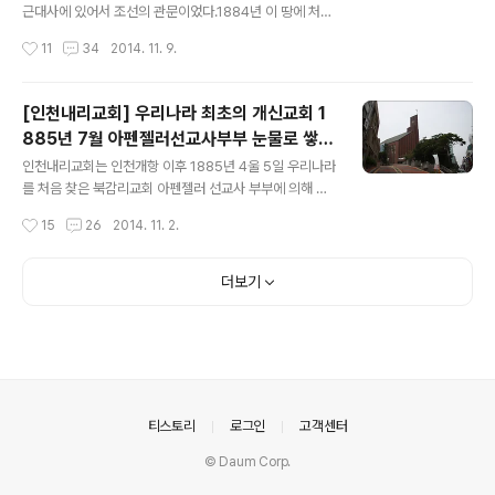
문, 윤만영 등과 함께 첫 예배를 드린것이 원주제일교회의
근대사에 있어서 조선의 관문이었다.1884년 이 땅에 처음
시작이다.무스선교사에 이어 1897년에 한국에 온 콜리어
들어왔던 알렌 선교사도 이곳을 통해 들어왔으며,1885년
작성시간
11
34
2014. 11. 9.
(한국명 고영복) 선교사가 1907년부터 순회전도사로 교회
4월 5일 부활절, 미국 선교사 아펜젤러 목사 부부와 언더
를 이어받아 더욱 부흥을 하게된다.의료선교사..
우드 목사가 진리의 큰 빛, 그리고 그리스도의 복음을 전하
기 위하여생명을 걸고 이곳에 상륙하였다. 언더우드 선교
[인천내리교회] 우리나라 최초의 개신교회 1
사와 아펜젤러 선교사는 배에서 내리자마자 무릎을 꿇고
885년 7월 아펜젤러선교사부부 눈물로 쌓은
기도하였다'우리는 부활주일에 여기에 왔습니다,이 날에
글 내용
제단
죽음의 철장을 부수신 주님께서 이 백성을 얽매고 있는 줄
인천내리교회는 인천개항 이후 1885년 4울 5일 우리나라
을 끊으시고,그들에게 하나님의 자녀들이 얻는 빛과 자유
를 처음 찾은 북감리교회 아펜젤러 선교사 부부에 의해 세
를 누리게 하소서'그로부터 100년, 한국 개신교회는 놀라
원진 최초의 개신교회이다. 1883년 인천항이 새롭게 축조
작성시간
15
26
2014. 11. 2.
운 성장을 이룩하였으며,고난 속의 민족에게 구원의 안식
되어 개항되고, 1885년 4월에 미국 북감리교회 아펜젤러
처가 되었다. 세 개의 탑신은 성부, 성자,..
부부와 북장로교회목사가 우리나라에 첫발을 내딛게 된다.
화교들이 집단으로 거주하는 지역에서 작은 초가집을 빌려
더보기
머물었고, 화물로 부쳤던 올갠이 1885년 7월 7일 도착하
자 이 초가집에서 찬송 "만복의 근원 하나님"을 부르며 예
배를 드리게 되는데 이 초가집이 내리교회의 모태가 된다.
내리교회의 성장을 보면 1890년 노병일씨가 6칸의 교회
당을 한국 최초로 자력으로 건축하면서 성장하고 발전한다.
1894년 한국최초의 자비 개척교회 담방리 현 만수교회를
의안내
티스토리
로그인
고객센터
설립한다.인천내리교회는 한국 최초의..
© Daum Corp.