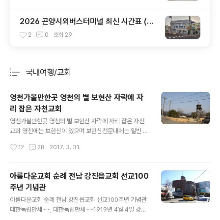
2026 곤양시외버스터미널 최신 시간표 (부
산 사상, 진주, 하동 완벽 정리)
2
0
조회
29
국내여행/교회
분류 전체보기
주요 글 목록
영천가볼만한곳 영천의 별 보현산 자락에 자
리 잡은 자천교회
글 내용
영천가볼만한곳 영천의 별 보현산 자락에 자리 잡은 자천
교회 영천에는 보현산이 있으며 보현산천문대에는 일반 시
민 누구나 천체를 관측할 수 있게 개방되어 있습니다.밤하
작성시간
12
28
2017. 3. 31.
늘의 별을 가장 잘 볼 수 있는 보현산 천문대의 자락에는 암
울한 시기 영천에 희망을 만들어 낸 한 사람이 있었습니다.
그는 바로 유교 문화의 전수가인 경주서당 권헌중 훈장이
아름다운교회 순례 전남 강진읍교회 선교100
었습니다. 경북 경주에서 서당 훈장을 하던 권헌중은 189
주년 기념관
5년, 명성황후 시해 사건이 일어나자 일제의 만행에 분노
글 내용
를 참지 못하고,일본에 항거하였으며, 이 일로 인하여 일경
아름다운교회 순례 전남 강진읍교회 선교100주년 기념관
의 눈을 피해 경주를 벗어나 청송으로 이사하여 피신하기
대한독립만세~~, 대한독립만세~~1919년 4월 4일 강진
에 이릅니다.이후 1898년 대구로 내려가기 위해 노귀재에
군 강진장터 독립 만세시위를 격발시킨 강진읍교회 종소리