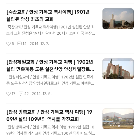
명의 일본인들이 대피하였고, 이에 일본은 ..
당하였던 인노절선교사비를 찾아가본다.인노절선교사비는
경안고등학교 교정에 있다.경안고등학교 올라가는 길에는
[죽산교회/ 안성 기독교 역사여행] 1901년
안동교회와 같은 설계방식의 돌로 만든 에배당을 볼수 있
설립된 안성 최초의 교회
는데 광성교회다. 안동교회의 돌집예배당과 똑같다. 광성
글 내용
교회의 우편으로는 경안고등학교가 있는데,이곳에 인노절
[죽산교회/ 안성 기독교 역사여행] 1901년 설립된 안성 최
선교사와 두 자녀의 무덤이 있다. 1954년2월 20일 설립
초의 교회 안성은 19세기 말에서 20세기 초에 미국 북장
된 경안고등학교. 인노절선교사와 그 자녀들의 무덤을 보
로교 선교사 민노아등의 노방전도와 순회전도에 의해 안성
작성시간
5
14
2014. 12. 7.
면 정말 선교사들은 우리나라를 무척이나 사랑했구나 라는
에 전파된다.안성최초의 개샌교회는 1901년 3월 지금의
사실을 알게된다.인노절(Rojer E, Winn)선교사는 입국이
매산리 비걱거리에 개척된 죽산장로교회이다. 죽산터미널
후에..
에서 죽산교회로 가는길에 도랑살리기를 하고 있다벽화가
[안성제일교회 / 안성 기독교 여행 ] 1902년
하루라도 빨리 도랑이 살아나길 기다리는 마음이다. 안성
설립 민족계몽 도운 실천신앙 안성제일장로교
죽산장로교회로 오르는길은 제법 운치가 있다 눈 앞에 나
글 내용
회
타난 안성 죽산교회지금 새롭게 예배당을 건축하고 있는
[ 안성제일교회 / 안성 기독교 여행 ] 1902년 설립 민족계
중이다. 이 그림이 신축되기 이전의 죽산교회 모습인것 같
몽 도운 실천신앙 안성제일장로교회 안성 기독교 여행을
다.방문하였을때 오래된 교회의 모습은 사라지고 현대식
하면서 안성에서 1901년 설립된 죽산교회를 이어 1902
작성시간
17
42
2014. 12. 5.
건물이 나타난 순간 많은 아쉬움을 남긴곳이다. 교회를 뒤
년 두번째로 설립된 안성제일교회를 찾았다. 1902년 12
로 하고 내려오니 반겨주는 죽산공원. 죽산교회 20..
월 안성제일교회는 민노아 선교사와 김흥경 조사가 경기
남부 지방을 순회 전도하던 중 임진오, 김완연 두 분의 신자
[안성 방축교회 / 안성 기독교 역사 여행] 19
를 얻어 안성군 읍내면 서리 313번지에 '안성읍 서리교
09년 설립 109년의 역사를 가진교회
회'를 설립한다. 1907년 구한말 결사대 사건으로 교회 지
글 내용
도자 임진오가 일제에 의해 처형된다. (결사대사건: 고종 양
[안성 방축교회 / 안성 기독교 역사 여행] 1909년 설립 10
위 반대를 위해 일어난 무장 항일운동) 이로인해 성도들은
9년의 역사를 가진교회 안성 기독교 100년 역사에 또 하
사방으로 흩어지고 말았다. 그러나 부녀자 몇 사람은 믿음
나 남을 교회가 있다. 1909년 창립되었으며 2014년 올해