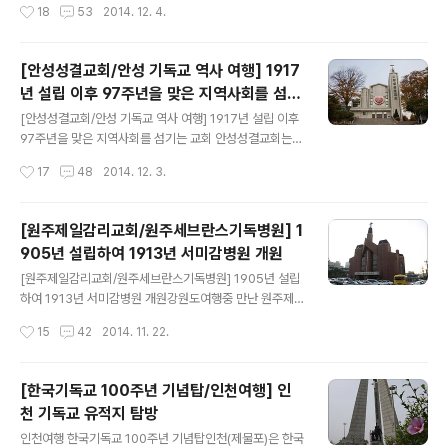
작성시간
18
53
2014. 12. 4.
을 보존하고 있었으며, 초기 개심자 임진오 김완연의 신앙
109년을 맞이한 안성 양성면 방축2리의 대한예수교 장로
은 전경백 손흥집으로 이어졌..
회 방축교회이다. 처음에는 고삼면 대갈리에서 대갈리교회
로 창립되었다가 1922년 방축리에 교회를 세우고 모두 이
[안성성결교회/안성 기독교 역사 여행] 1917
곳으로 이동하였다. 2009년 11월 교회설립 100주년을
년 설립 이후 97주년을 맞은 지역사회를 섬기
맞이하여 기념예배를 드렸으며, 이날 김병호 장로(당시 80
글 내용
는 교회
세)와 이순희 권사(당시 90세)는 50년 근속패를 받아 많
[안성성결교회/안성 기독교 역사 여행] 1917년 설립 이후
은 박수를 받았다. 이순희 권사에 의하면 '초창기 교회는 초
97주년을 맞은 지역사회를 섬기는 교회 안성성결교회는 1
가집에 자리대기 깔고 예배를 드렸다, 넘어지고 쓰러질 일
917년 10월 비봉산 자락에 안성전도관을 세우며 창립했
작성시간
17
48
2014. 12. 3.
많았지만 이렇게 100주년을 맞게 된것에 대해 하나님께
다. 기독교대한성결교회 창립자인 정빈 전도사에 의해 세
감사한다고 말했..
워졌으며, 정빈 전도사에 이러 2대 담임으로 부임한 박영
순(1918 ~ 23) 목사 때 부흥의 불길이 타오르기 시작했
[원주제일감리교회/원주세브란스기독병원] 1
다. 1922년 지금의 위치에서 성전을 건축하였으며, 1922
905년 설립하여 1913년 서미감병원 개원
년 10월 8일 헌당식을 거행했다. 배출 인물로는 예수교대
글 내용
한성결교회의 시조인 김응조 목사와 박두진 시인등이 있
[원주제일감리교회/원주세브란스기독병원] 1905년 설립
다. 안성성결교회는 2001년 복지법인 성결원을 세운다. 1
하여 1913년 서미감병원 개원강원도여행중 만난 원주제
997년 부임한 구자영 담임목사는 2001년 11월 안성종합
일교회원주시외버스터미널에서 약2.5km 떨어진 곳으로
작성시간
15
42
2014. 11. 22.
복지관을 개관한다. 교회는 용지를 내놓고 복지관 건축비
시내버스로 약 18분의 거리에 있다원주제일교회와 원주세
도 부담했다. 운영비는 지자체..
브란스기독병원은 원주기독교사에 미친 영향력이 크다. 원
주제일교회는 1905년 4월 15일 미국 남감리교회의 무스
[한국기독교 100주년 기념탑/인천여행] 인
(J.R.Moose)목사가 세웠으며 당시의 이름은 원주읍교회
천 기독교 유적지 탐방
였다.무스선교사가 장의원 권사와 같이 원주를 방문, 본부
글 내용
면 상동리 풀밭에서,한응수, 한치문, 장호운, 김용덕, 엄용
인천여행 한국기독교 100주년 기념탑인천(제물포)은 한국