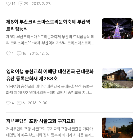
작성시간
14
29
2017. 2. 27.
서 잠시 휴식을 취하던 중 외국인 선교사 제임스 아담스를
오전 12시 정오를 알리는 교회종소리가 강진읍에 울려퍼
만나 기독교를 접하게 됩니다.※ 권헌중 장..
지자 일제히 독립만세시위가 일어났습니다. 전국적으로 독
립 만세운동이 일어나자 강진읍에서는 김안식 등 학생 그
제8회 부산크리스마스트리문화축제 부산역
룹과 함께 강진읍 교회 교인인 이기성 황호경 김현봉 및남
트리점등식
포리 교회 교인인 강주형 박영옥 등 기독교인들이 만세시
글 내용
위를 계획합니다.이들은 4월 4일 강진 장날에 만세시위를
제8회 부산크리스마스트리문화축제 부산역 트리점등식 메
벌이기로 협의하고 태극기와 선언서 등을 제작하였습니다
리 크리스마스^^~어제 부산역에 가보니 크리스마스트리
강진읍 교회의 전도사로 있던 최복삼은 기독교인들 대상으
점등식이 진행되고 있었다.조금 더 일찍 갔었더라면 멋진
작성시간
4
16
2016. 12. 5.
로 대한민국임시정부 후원금을 모금하다 일경에 체포되기
합창도 들을 수 있었는데 매우 아쉽다. 이 행사는 부산기독
도 하였습니다. 강진읍교회는 1913년 11월 17일 설립됩
교총연합회에서 진행하였으며 여러 내빈이 참여한 가운데
니..
부산역 광장에서 이루어졌다.1997년까지 부산 옛 시청 앞
영덕여행 송천교회 예배당 대한민국 근대문화
광장에 설치하였으나 시청의 이전으로 지금의 자리에는 롯
유산 등록문화재 제288호
데백화점이 들어서 있고,1998년부터는 부산역 광장에 설
글 내용
치하여 지금까지 18년째 이어져 오고 있다. 부산역 성탄 트
영덕여행 송천교회 예배당 대한민국 근대문화유산 등록문
리 점등식의 기원1876년 부산항이 개항된 이래 부산항과
화재 제288호 영해시외버스터미널에서 송천교를 지나가
인접한 광복로는 서양의 근대문화가 처음으로 조선에 소개
면 보이는 철탑위의 십자가가 정겹다.요즘처럼 도시소음억
작성시간
4
6
2016. 9. 30.
되는 만남과 창조의 공간이었다.개항과 함께 부산은 조선
제정책에 의하여 교회의 종소리가 자기역할을 하지 못한게
에 들어오는 선교사들이 처음 조선땅을 보면서 벅찬..
얼마나 오래되었나?어릴적 동네근처의 교회에서 들려오던
교회종탑의 종소리가 무척 그립다. 교회종탑을 보고 있자
저녁무렵의 포항 시골교회 구지교회
니 그냥 지나칠 수 없다.혹시나 하고 들려 옛 종의 흔적이라
글 내용
저녁무렵의 포항 시골교회 구지교회 포항시골길을 가다가
도 찾아보고자 교회문을 들어섰다파란 하늘을 배경으로 높
태양빛이 머무 부드러워 잠시 멈추어 카메라 셔터를 눌러
이 뻗은 교회종탑은 사찰집사님에 의해서 예배 시간에 울