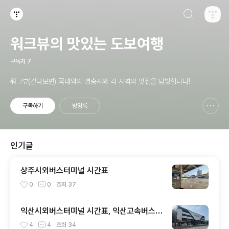
검색하기
티스토리
워크뷰의 맛있는 도보여행
구독자
7
워크뷰(걷다보면) 국내외의 명승지와 각 지역의 맛집을 탐방합니다!
구독하기
방명록
신고하기 레이어
열기
인기글
상주시외버스터미널 시간표
0
0
조회
37
익산시외버스터미널 시간표, 익산고속버스터
미널 시간표
4
4
조회
34