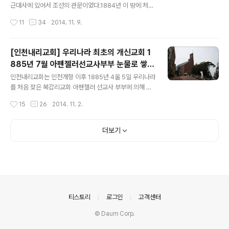
문, 윤만영 등과 함께 첫 예배를 드린것이 원주제일교회의
근대사에 있어서 조선의 관문이었다.1884년 이 땅에 처음
시작이다.무스선교사에 이어 1897년에 한국에 온 콜리어
들어왔던 알렌 선교사도 이곳을 통해 들어왔으며,1885년
작성시간
11
34
2014. 11. 9.
(한국명 고영복) 선교사가 1907년부터 순회전도사로 교회
4월 5일 부활절, 미국 선교사 아펜젤러 목사 부부와 언더
를 이어받아 더욱 부흥을 하게된다.의료선교사..
우드 목사가 진리의 큰 빛, 그리고 그리스도의 복음을 전하
기 위하여생명을 걸고 이곳에 상륙하였다. 언더우드 선교
[인천내리교회] 우리나라 최초의 개신교회 1
사와 아펜젤러 선교사는 배에서 내리자마자 무릎을 꿇고
885년 7월 아펜젤러선교사부부 눈물로 쌓은
기도하였다'우리는 부활주일에 여기에 왔습니다,이 날에
글 내용
제단
죽음의 철장을 부수신 주님께서 이 백성을 얽매고 있는 줄
인천내리교회는 인천개항 이후 1885년 4울 5일 우리나라
을 끊으시고,그들에게 하나님의 자녀들이 얻는 빛과 자유
를 처음 찾은 북감리교회 아펜젤러 선교사 부부에 의해 세
를 누리게 하소서'그로부터 100년, 한국 개신교회는 놀라
원진 최초의 개신교회이다. 1883년 인천항이 새롭게 축조
작성시간
15
26
2014. 11. 2.
운 성장을 이룩하였으며,고난 속의 민족에게 구원의 안식
되어 개항되고, 1885년 4월에 미국 북감리교회 아펜젤러
처가 되었다. 세 개의 탑신은 성부, 성자,..
부부와 북장로교회목사가 우리나라에 첫발을 내딛게 된다.
화교들이 집단으로 거주하는 지역에서 작은 초가집을 빌려
더보기
머물었고, 화물로 부쳤던 올갠이 1885년 7월 7일 도착하
자 이 초가집에서 찬송 "만복의 근원 하나님"을 부르며 예
배를 드리게 되는데 이 초가집이 내리교회의 모태가 된다.
내리교회의 성장을 보면 1890년 노병일씨가 6칸의 교회
당을 한국 최초로 자력으로 건축하면서 성장하고 발전한다.
1894년 한국최초의 자비 개척교회 담방리 현 만수교회를
의안내
티스토리
로그인
고객센터
설립한다.인천내리교회는 한국 최초의..
© Daum Corp.