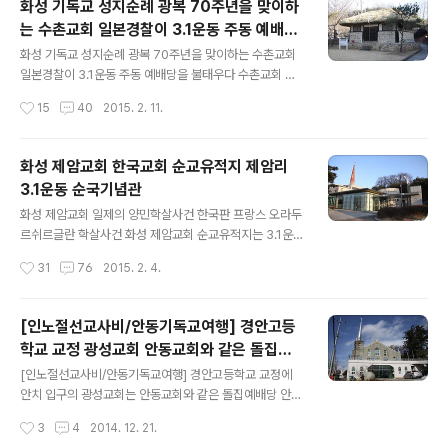
화성 기독교 성지순례 광복 70주년을 맞이하
10월 9일 중만자에 초가 3간의 예배당을 건립하고 20여
는 수촌교회 일본경찰이 3.1운동 주동 예배당
명이 모여 예배를 드림이 이것이 지경교회의 시작입니다.
글 내용
을 불태우다
대부분의 초대교회 역사가 그러하듯이 지경교회 역사는 한
화성 기독교 성지순례 광복 70주년을 맞이하는 수촌교회
국교회의 영광과 좌절을 함께 보여주고 있습니다. 지경교
일본경찰이 3.1운동 주동 예배당을 불태우다 수촌교회 화
회는 1910년 한일합방을 당하여 망국지한의 비통한 심경
성 제암리교회에 이어 수촌교회를 찾았다.이곳 수촌교회는
작성시간
15
40
2015. 2. 11.
으로 구국기도회를 가졌으며 후일 교회에서 애국기도회를
제암리학살사건보다 먼저 수촌리마을 학살방화사건이 일
드린 것이 화근이 되어 이교회 강홍선(청년..
어났고,일본경찰은 수촌교회를 불로 태워버린다. 그리고
수촌리가옥 40여채중 36채가 불에 태우는 참사를 겪었으
화성 제암교회 한국교회 순교유적지 제암리
며, 김의태성도는 불에 타고 있는 수촌교회로 달려가 교회
3.1운동 순국기념관
의 중요문서인 교적부(생명록)와 당회록 등이 들어있는 50
글 내용
kg이상 되는 궤짝을 들고 나왔다.이렇게 귀중하게 건져내
화성 제암교회 일제의 양민학살사건 한국판 프랑스 오라두
어진 유물은 한국기독교 역사에도 기념비적인 귀중한 자료
르쉬르글란 학살사건 화성 제암교회 순교유적지는 3.1운동
가 되고 있으며, 현재 복원된 수촌교회에 보관하고 있다. 수
이후 일제가 저지른 양민학살사건 현장이며, 한국판 프랑
작성시간
31
76
2015. 2. 4.
촌의 유래수촌은 예로부터 청룡 백호의 지형을 갖추어 지
스 오라두르쉬르글란 학살사건과 비슷하다.3월 1일 서울
역이 아늑하고 숲이 무성하며 숲말,물이 많이 모여 드..
에서 만세시위운동이 일어난 후 3월 30일 제암리 인근 주
민 천 여명이 발안 장터네서 만세시위운동을 일으켰으며,
[인노절선교사비/안동기독교여행] 경안고등
이에 일본 헌병들이 경고 사격 후 그들이 휘두른 칼에 유학
학교 교정 광성교회 안동교회와 같은 돌집예
자 이정근과 그의 제자 2명이 사망하였고, 4월 2일 발안장
글 내용
배당
터에서 시위를 벌이고, 일본은 시위를 주도한 혐의로 천도
[인노절선교사비/안동기독교여행] 경안고등학교 교정에
교인과 기독교인 몇 명이 체포되어 고문을 당한후 석방한
안치 입구의 광성교회는 안동교회와 같은 돌집예배당 안동
다. 이러한 사태를 바라 본 주민들은 흥분하여 인근의 일본
은 전통적인 유교특색이 강한곳인데도 오히려 기독교의 성
작성시간
3
4
2014. 12. 21.
인 주택, 학교에 불을 질러 정미업자 사사키를 비롯한 수십
장이 강한곳이다.오늘은 안동의 기독교전파에 큰 일을 담