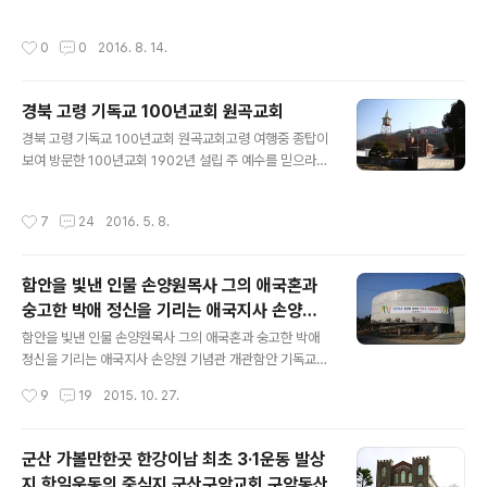
댄곳. 포항 구지교회의 빛이 고운 저녁 한때의 모습 주소 경
려 퍼졌으리라. 교회의 종소리를 듣고 신도들은 예배당으
북 포항시 북구 기계면 구관길 10지번경북 포항시 북구 기
로 모여들었고, 목사님의 설교아래 새로운 희망을 품었으
작성시간
0
0
2016. 8. 14.
계면 구지리 255-1전화 054-243-5429 시골교회답게
리라! 그랬던 종탑위의 옛종은 지금 힘없이 바닥에 떨어져
마당에 평상이 놓여 있다. 이상하게 종탑만 보면 마읆이 왜
있다.옛 종이 자기 역할을 하지 못하게 되었는데 바람과 비
이리 차분하여 지는지어릴적 동네에 울려퍼지던 교회의 종
에 ..
경북 고령 기독교 100년교회 원곡교회
소리를 안들어 본지 너무나 오래되었다. 포항 구지교회의
글 내용
머릿돌에는 1981년 10월 10일 이라고 쓰여있다. 저녁 무
경북 고령 기독교 100년교회 원곡교회고령 여행중 종탑이
렵 본 포앟의 어느 시골교회 모습이 아름답다.교회 이름은
보여 방문한 100년교회 1902년 설립 주 예수를 믿으라
구지교회
그리하면 너와 네집이 구원을 얻으리라.100년교회 고령원
곡교회의 입구. 대힌예수교 장로회 총회 유지재단 제 454
작성시간
7
24
2016. 5. 8.
호 고령 원곡교회 설립 100주년 기념비. 본 교회는 1902
년 10월 설립이래 이지역 시초교회로서 길이요, 진리요, 생
명이신, 예수 그리스도를 증거하고 갖은 핍박과 수난속에
함안을 빛낸 인물 손양원목사 그의 애국혼과
서도 그를 믿는 신앙을 지키면서 사회 복음화에 여기까지
숭고한 박애 정신을 기리는 애국지사 손양원
우리를 도우신 하나님의 은혜와 영광을 높이 길이기 위해
글 내용
기념관 개관
성도들의 성금으로 교회 설립100주년을 맞이하여 이에 기
함안을 빛낸 인물 손양원목사 그의 애국혼과 숭고한 박애
념비를 세웁니다.주후 2002년 10월 뤈송교회 성도일
정신을 기리는 애국지사 손양원 기념관 개관함안 기독교유
동"여호와께서 여기까지 우리를 도우셨다 하고 그 이름을
적지 손양원목사 어릴적 신앙을 키운 109년 역사 칠원교
작성시간
9
19
2015. 10. 27.
에벤에셀이라 하니라"(삼상 7:12..
회 그리고 손양원목사 생가 함안을 빛낸 손양원 목사의 애
국혼과 숭고한 박애 정신을 기리는 복원된 생가와 기념관
이 칠원읍 덕산 4길 생가터에서 개관하였습니다.손양원 기
군산 가볼만한곳 한강이남 최초 3·1운동 발상
념관은 2014년 4월 착공해 부지 3656㎡에 전시장, 기
지 항일운동의 중심지 군산구암교회 구암동산