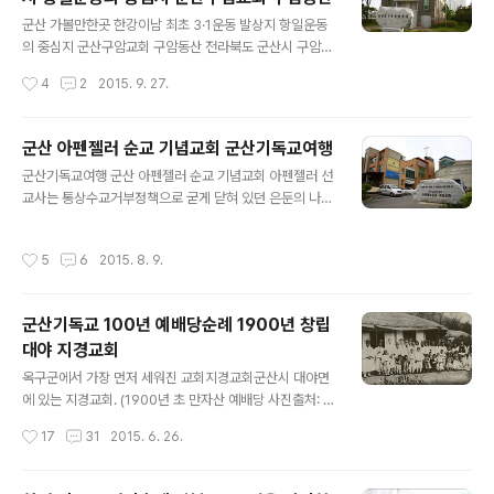
록보관실, 영상실, 사무실 등을 갖춘 지상 2층, 지하 1층 규
글 내용
모로 지어졌습니다. 손양원목사 그는 누구인가?사랑의 원
군산 가볼만한곳 한강이남 최초 3·1운동 발상지 항일운동
자탄이라는 영화로 눈과 귀에 익숙한 인물입니다!손양원목
의 중심지 군산구암교회 구암동산 전라북도 군산시 구암동
사는 1902년 6월 3일 함안군 칠원 구성리에서 태어나 칠
에 있는 대한 예수교 장로회[합동]의 군산 동노회 소속 교
작성시간
4
2
2015. 9. 27.
원교회와 칠원보통공립학교(현 칠원초등학교)를 다니면서
회. 군산 구암동산에서는 일제강점기였던 1919년 서울 파
어린 시절부터 신앙을 키웠습니다. 그는 일..
고다공원에서 3·1독립만세운동이 일어난 나흘 뒤인 3월5
일 한강 이남 최초로 항일독립만세 운동이 시작됐다. 당시
군산 아펜젤러 순교 기념교회 군산기독교여행
군산 3·5독립만세운동은 구암동산에 있던 영명학교 교사
글 내용
군산기독교여행 군산 아펜젤러 순교 기념교회 아펜젤러 선
와 학생들이 중심이 돼 멜본딘여학교 학생들과 구암교회
교사는 통상수교거부정책으로 굳게 닫혀 있던 은둔의 나라
교인, 궁멀 예수병원 사무원, 주민 등이 합세해 총 28회의
조선에 1885년 인천항으로 첫발을 디뎠다.20대 젊은 청
항일시위를 벌이다 사망 53명, 실종 72명 등 희생자가 발
년이 여명기에 복음 들고 조선 땅에 들어와 배재학당을 세
생했다. 1919년 2월 26일 세브란스의전 유학중이던 영명
작성시간
5
6
2015. 8. 9.
우고, 정동제일교회를 세워 출판선교와 독립운동을 지원하
학교 출신 학생 김병수의 독립선언문 반입과 연락과, 1919
며,한국을 사랑했던 그는 해상사고로 지난 1902년 고군산
년 3월 5일 구암교회 성도겸 ..
열도 어청도에서 순교하였다. 기독교 대한감리회 아펜젤러
군산기독교 100년 예배당순례 1900년 창립
순교 기념교회 전경 아름다운 사람 아펜젤러 아무도 밟지
대야 지경교회
않은 툭 트인 바다 밑 묘지 많은 사람이 함께 묻힌 무덤 속
글 내용
에 헨리 게하르트 아펜젤러는 잠들어 있다. 그는 그의 품에
옥구군에서 가장 먼저 세워진 교회지경교회군산시 대야면
영혼을 안고 천국에 들어갔다.- 아펜젤러 선교사의 장례식
에 있는 지경교회. (1900년 초 만자산 예배당 사진출처: 지
때에 사용한 조가가 추모비에 새겨져 있다.- 선교사 물품운
경교회)1897년 4월 10일 최흥서는 전위렴 선교사로부터
작성시간
17
31
2015. 6. 26.
반 가방 위에 아펜젤러 선교사의 흉상이..
세례를 받습니다. 최홍서는 동네 사람들과 함께 군산 선교
부까지 30리 길을 도보로 오가며 예배를 드리고 신앙을 키
워가면서 만자산에 교회의 터전을 굳혀 갔습니다.1900년