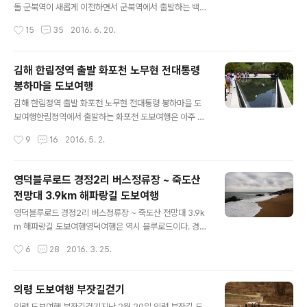
올라가는 방법은 6가지 구간이 있습니다.1구간은 구름다리
돌 군북역이 새롭게 이전하면서 군북역에서 출발하는 백이
~ 남산정 ~ 체육공원 ~ 남산 2.0km2구간은 의병박물관
산 등산로가 인기를 더하고 있습니다.함안 백이산이 인기
작성시간
15
35
2016. 6. 20.
~ 남산정 ~ 체육공원 ~ 남산 2.1km3구간은 구룡마을..
가 있는 이유는 2005년 발견된 공룡발자국이 3곳에서 발
견되었기 때문입니다. 군북역에서 출발하는 백이산 등산
여행은 솔향기가 가득한 소나무 숲을 지나며 시작합니다.
김해 한림정역 출발 화포천 노무현 전대통령
백이 산 정상에서 만나는 산불지킴이 아저씨의 입담에 전
봉하마을 도보여행
망대에서 바라보는 함안의 풍경은 속이 시원하여 지며, 세
글 내용
군데나 되는 공룡발자국과 목각동물전시관의 작품은 이색
김해 한림정역 출발 화포천 노무현 전대통령 봉하마을 도
적인 볼거리입니다.그리고 명관숲에서 만나는 정자와 들판
보여행한림정역에서 출발하는 화포천 도보여행은 아주 오
에 있는 고인돌을 만날 수 있는 행운도 있습니다. 백이산을
랫만에 참여하였습니다. 김해 한림정역6년전만 하더라도
작성시간
9
16
2016. 5. 2.
오르는데 백이 산 이름의 유래에 대하여 궁금하여서 함안
예건물이었는데 지금은 현대식으로 바뀌어 있습니다. 장방
군청 홈페이지에 들어가 백이산의 유래에 대하여 알아보
리 한림정 마을의 유래한림정이란 지명은 고장 출신 한림
니,"..
김계희가 살았기 때문이다.1455년 단종이 손위되자 김해
영덕블루로드 경정2리 버스정류장 ~ 죽도산
로 귀향하여 이곳에 정자를 짓고 한림정이란 편액을 걸었
전망대 3.9km 해파랑길 도보여행
다고 한다. 한림정역과 면소재지의 영향으로 화포천 주변
글 내용
에 가장 큰 마을이다.인접한 진영읍 본산리와는 달리 고분
영덕블루로드 경정2리 버스정류장 ~ 죽도산 전망대 3.9k
군이 발견되지 않는것으로 보아 1800년대 후기까지 낙동
m 해파랑길 도보여행영덕여행은 역시 블루로드이다. 경정
강변의 갯벌이었음을 추정할 수 있다. 한림정 시내를 가로
2리 버스정류장에서 출발하여 전망대까지 약 4km의 거리
작성시간
6
28
2016. 3. 25.
질러, 화포천 아우름길에 도착합니다. 여러사람이 걷기 좋
를 도보여행 하는 트래킹 코스인데,가는 길에 숲길과 모래,
게 길이 넓직합니다. 아치형 다리를 건너는데 아래로는 화
길 블루로드다리, 전망대가 모여 있어서 가장 많이 걷는 구
포천..
간이기도 하다. 출발지점에는 이렇ㄱ 영덕대게의 모양을
의령 도보여행 부잣길걷기
돌로 만들어 놓은 곳도 있으며, 전망이 좋은 정자도 함께 있
글 내용
의령 도보여행 부잣길걷기지난 2월 20일 의령 부잣길 도