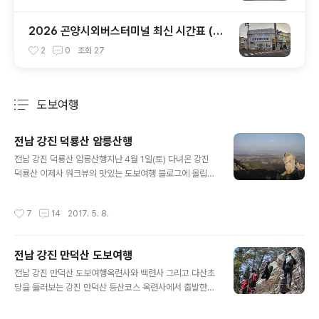
2026 곤양시외버스터미널 최신 시간표 (부
산 사상, 진주, 하동 완벽 정리)
2
0
조회
27
도보여행
분류 전체보기
주요 글 목록
전남 강진 덕룡산 암릉산행
글 내용
전남 강진 덕룡산 암릉산행지난 4월 1일(토) 다녀온 강진
덕룡산 이제사 워크뷰의 맛있는 도보여행 블로그에 올립니
다. 버스에서 내리니 덕룡산 오르는 구간 들머리에는 자동
차로 가득하다. 4월 1일이라 산에는 진달래가 가득이다. 와
작성시간
7
14
2017. 5. 8.
~ 시작부터 암릉의 연속이다.호흡조절을 잘 해야 될것 같
다. 수시로 밧줄을 타고 오르는 덕룡산. 한번씩 능선에서는
이런 시원한 풍경을 볼 수 있다. 진달래가 가득한 덕룡산에
전남 강진 만덕산 도보여행
는 깍아 지르는듯한 절벽과 암릉의 연속이다. 바위를 오르
글 내용
고 내리고 얼마를 계속하여야 할지 모르겠다. 그래도 진달
전남 강진 만덕산 도보여행옥련사와 백련사 그리고 다산초
래 사잇길로 지나가면 기분이 좋아진다. 정상바위에 앉아
당을 둘러보는 강진 만덕산 등산코스 옥련사에서 출발한
잠시 휴식. 먼저 올라온 자와 이제 오르는자의 모습^^ 점심
도보여행은 만덕산을 넘어 백련사로 출발합니다. 옥련사
은 진달래막걸리와 함께~~ 전라도 강진이 내려다 보이는
입구 좌측편 등산로 입구라 쓰여있는 길이 있습니다.이 길