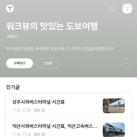
검색하기
티스토리
워크뷰의 맛있는 도보여행
구독자
7
워크뷰(걷다보면) 국내외의 명승지와 각 지역의 맛집을 탐방합니다!
구독하기
방명록
신고하기 레이어
열기
인기글
상주시외버스터미널 시간표
0
0
조회
32
익산시외버스터미널 시간표, 익산고속버스터
미널 시간표
4
4
조회
30