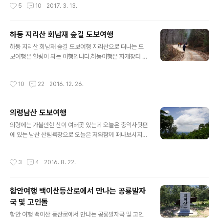
작성시간
5
10
2017. 3. 13.
덕룡산. 강진 덕룡산은 정말 암릉..
을 따라 걸어가 봅니다. 흙길이 계속 펼쳐지는 초반 만덕산
은 즐겁습니다. 봄의 기운에 산길은 조금 미끄럽습니다.그
래서 이런 표지판을 가져다 놓았네요^^ 필봉에 올라서서
하동 지리산 회남재 숲길 도보여행
경치를 보고 다시 깃대봉을 향하여 나아갑니다. 조금전 지
글 내용
나왔던 길을 돌아보니 필봉이 보입니다. 강진만이 보이는
하동 지리산 회남재 숲길 도보여행 지리산으로 떠나는 도
산길도보여행 멋집니다.간혹 급경사 옆길로 걸어갈때도 있
보여행은 힐링이 되는 여행입니다.하동여행은 화개장터 최
습니다. 길가의 쓰러진 나무도 운치를 더합니다.선두는 먼
참판댁 그리고 여기 도보여행 하기 좋은 회남재숲길이 있
저 눈 앞에 보이는 바위위에 올라가 있습니다. 강진만을 보
습니다. 먼저 삼성궁을 먼저 한 바튀 돌아보고 회남재숲길
작성시간
10
22
2016. 12. 26.
고 있는 바위가 멋스럽네요. 맛있는 점심시간 만덕산..
을 걸었습니다.회남재는 경의사상을 생활 실천철학으로 한
조선시대 선비 남명 조식선생이 산청 덕산에서 후학을 양
성하던 중 악양이 명승지라는 말을 듣고 1560년경 이곳을
의령남산 도보여행
찾았다가 돌아갔다고 해서 붙여진 이름입니다. 이 고갯길
글 내용
은 조선시대 이전부터 하동시장을 연결하는 산업활동 통로
의령에는 가볼만한 산이 여러곳 있는데 오늘은 충익사뒷편
이자 산청 함양 등 지리산 주변 주민들이 널리 이용하던 소
에 있는 남산 산림욕장으로 오늘은 저와함께 떠나보시지
통의 길이었으며,지금은 주변의 뛰어난 풍광을 즐기며 등
않으시겠습니까?남산 산림욕장은 하얀나비들이 나래를 펼
산과 트레킹을 하는 동호인들로부터 사랑받는 곳이기도 합
치는 세상이랍니다. 출발은 의병박물관 좌측편 등산로입구
작성시간
3
4
2016. 8. 22.
니다. 삼성궁에서 회남재 임도 주변의 식물 집계표가 있어..
에서 출발합니다. 의령군 보건소에서 설치한 해충기피제
자동분사기가 설치되어 있습니다.산에 오르기전 노즐을 잡
고 위의 빨간 버튼을 누르면 10초간 방지제가 발사되는데,
함안여행 백이산등산로에서 만나는 공룡발자
매개감엽병(지카바이러스, 중증열성혈소판감소증후군, 쯔
국 및 고인돌
쯔가무시증 등)예방을 위하여 설치되었으니 야외활동전에
글 내용
는 꼭 기피제를 사용하고 올라가시면 편리합니다. 남산에
함안 여행 백이산 등산로에서 만나는 공룡발자국 및 고인