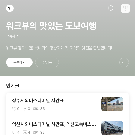
검색하기
티스토리
워크뷰의 맛있는 도보여행
구독자
7
워크뷰(걷다보면) 국내외의 명승지와 각 지역의 맛집을 탐방합니다!
구독하기
방명록
신고하기 레이어
열기
인기글
상주시외버스터미널 시간표
0
0
조회
33
익산시외버스터미널 시간표, 익산고속버스터
미널 시간표
4
4
조회
32