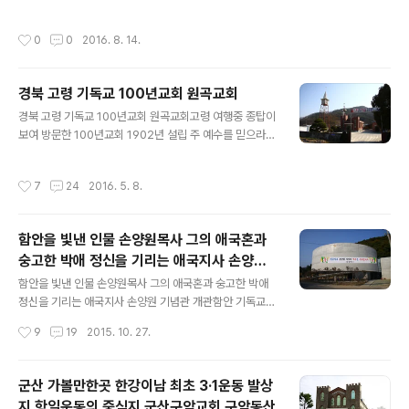
댄곳. 포항 구지교회의 빛이 고운 저녁 한때의 모습 주소 경
려 퍼졌으리라. 교회의 종소리를 듣고 신도들은 예배당으
북 포항시 북구 기계면 구관길 10지번경북 포항시 북구 기
로 모여들었고, 목사님의 설교아래 새로운 희망을 품었으
작성시간
0
0
2016. 8. 14.
계면 구지리 255-1전화 054-243-5429 시골교회답게
리라! 그랬던 종탑위의 옛종은 지금 힘없이 바닥에 떨어져
마당에 평상이 놓여 있다. 이상하게 종탑만 보면 마읆이 왜
있다.옛 종이 자기 역할을 하지 못하게 되었는데 바람과 비
이리 차분하여 지는지어릴적 동네에 울려퍼지던 교회의 종
에 ..
경북 고령 기독교 100년교회 원곡교회
소리를 안들어 본지 너무나 오래되었다. 포항 구지교회의
글 내용
머릿돌에는 1981년 10월 10일 이라고 쓰여있다. 저녁 무
경북 고령 기독교 100년교회 원곡교회고령 여행중 종탑이
렵 본 포앟의 어느 시골교회 모습이 아름답다.교회 이름은
보여 방문한 100년교회 1902년 설립 주 예수를 믿으라
구지교회
그리하면 너와 네집이 구원을 얻으리라.100년교회 고령원
곡교회의 입구. 대힌예수교 장로회 총회 유지재단 제 454
작성시간
7
24
2016. 5. 8.
호 고령 원곡교회 설립 100주년 기념비. 본 교회는 1902
년 10월 설립이래 이지역 시초교회로서 길이요, 진리요, 생
명이신, 예수 그리스도를 증거하고 갖은 핍박과 수난속에
함안을 빛낸 인물 손양원목사 그의 애국혼과
서도 그를 믿는 신앙을 지키면서 사회 복음화에 여기까지
숭고한 박애 정신을 기리는 애국지사 손양원
우리를 도우신 하나님의 은혜와 영광을 높이 길이기 위해
글 내용
기념관 개관
성도들의 성금으로 교회 설립100주년을 맞이하여 이에 기
함안을 빛낸 인물 손양원목사 그의 애국혼과 숭고한 박애
념비를 세웁니다.주후 2002년 10월 뤈송교회 성도일
정신을 기리는 애국지사 손양원 기념관 개관함안 기독교유
동"여호와께서 여기까지 우리를 도우셨다 하고 그 이름을
적지 손양원목사 어릴적 신앙을 키운 109년 역사 칠원교
작성시간
9
19
2015. 10. 27.
에벤에셀이라 하니라"(삼상 7:12..
회 그리고 손양원목사 생가 함안을 빛낸 손양원 목사의 애
국혼과 숭고한 박애 정신을 기리는 복원된 생가와 기념관
이 칠원읍 덕산 4길 생가터에서 개관하였습니다.손양원 기
군산 가볼만한곳 한강이남 최초 3·1운동 발상
념관은 2014년 4월 착공해 부지 3656㎡에 전시장, 기
지 항일운동의 중심지 군산구암교회 구암동산