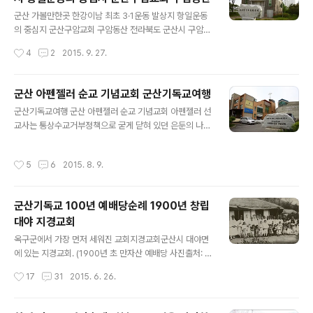
록보관실, 영상실, 사무실 등을 갖춘 지상 2층, 지하 1층 규
글 내용
모로 지어졌습니다. 손양원목사 그는 누구인가?사랑의 원
군산 가볼만한곳 한강이남 최초 3·1운동 발상지 항일운동
자탄이라는 영화로 눈과 귀에 익숙한 인물입니다!손양원목
의 중심지 군산구암교회 구암동산 전라북도 군산시 구암동
사는 1902년 6월 3일 함안군 칠원 구성리에서 태어나 칠
에 있는 대한 예수교 장로회[합동]의 군산 동노회 소속 교
작성시간
4
2
2015. 9. 27.
원교회와 칠원보통공립학교(현 칠원초등학교)를 다니면서
회. 군산 구암동산에서는 일제강점기였던 1919년 서울 파
어린 시절부터 신앙을 키웠습니다. 그는 일..
고다공원에서 3·1독립만세운동이 일어난 나흘 뒤인 3월5
일 한강 이남 최초로 항일독립만세 운동이 시작됐다. 당시
군산 아펜젤러 순교 기념교회 군산기독교여행
군산 3·5독립만세운동은 구암동산에 있던 영명학교 교사
글 내용
군산기독교여행 군산 아펜젤러 순교 기념교회 아펜젤러 선
와 학생들이 중심이 돼 멜본딘여학교 학생들과 구암교회
교사는 통상수교거부정책으로 굳게 닫혀 있던 은둔의 나라
교인, 궁멀 예수병원 사무원, 주민 등이 합세해 총 28회의
조선에 1885년 인천항으로 첫발을 디뎠다.20대 젊은 청
항일시위를 벌이다 사망 53명, 실종 72명 등 희생자가 발
년이 여명기에 복음 들고 조선 땅에 들어와 배재학당을 세
생했다. 1919년 2월 26일 세브란스의전 유학중이던 영명
작성시간
5
6
2015. 8. 9.
우고, 정동제일교회를 세워 출판선교와 독립운동을 지원하
학교 출신 학생 김병수의 독립선언문 반입과 연락과, 1919
며,한국을 사랑했던 그는 해상사고로 지난 1902년 고군산
년 3월 5일 구암교회 성도겸 ..
열도 어청도에서 순교하였다. 기독교 대한감리회 아펜젤러
군산기독교 100년 예배당순례 1900년 창립
순교 기념교회 전경 아름다운 사람 아펜젤러 아무도 밟지
대야 지경교회
않은 툭 트인 바다 밑 묘지 많은 사람이 함께 묻힌 무덤 속
글 내용
에 헨리 게하르트 아펜젤러는 잠들어 있다. 그는 그의 품에
옥구군에서 가장 먼저 세워진 교회지경교회군산시 대야면
영혼을 안고 천국에 들어갔다.- 아펜젤러 선교사의 장례식
에 있는 지경교회. (1900년 초 만자산 예배당 사진출처: 지
때에 사용한 조가가 추모비에 새겨져 있다.- 선교사 물품운
경교회)1897년 4월 10일 최흥서는 전위렴 선교사로부터
작성시간
17
31
2015. 6. 26.
반 가방 위에 아펜젤러 선교사의 흉상이..
세례를 받습니다. 최홍서는 동네 사람들과 함께 군산 선교
부까지 30리 길을 도보로 오가며 예배를 드리고 신앙을 키
워가면서 만자산에 교회의 터전을 굳혀 갔습니다.1900년