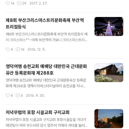
작성시간
14
29
2017. 2. 27.
서 잠시 휴식을 취하던 중 외국인 선교사 제임스 아담스를
오전 12시 정오를 알리는 교회종소리가 강진읍에 울려퍼
만나 기독교를 접하게 됩니다.※ 권헌중 장..
지자 일제히 독립만세시위가 일어났습니다. 전국적으로 독
립 만세운동이 일어나자 강진읍에서는 김안식 등 학생 그
제8회 부산크리스마스트리문화축제 부산역
룹과 함께 강진읍 교회 교인인 이기성 황호경 김현봉 및남
트리점등식
포리 교회 교인인 강주형 박영옥 등 기독교인들이 만세시
글 내용
위를 계획합니다.이들은 4월 4일 강진 장날에 만세시위를
제8회 부산크리스마스트리문화축제 부산역 트리점등식 메
벌이기로 협의하고 태극기와 선언서 등을 제작하였습니다
리 크리스마스^^~어제 부산역에 가보니 크리스마스트리
강진읍 교회의 전도사로 있던 최복삼은 기독교인들 대상으
점등식이 진행되고 있었다.조금 더 일찍 갔었더라면 멋진
작성시간
4
16
2016. 12. 5.
로 대한민국임시정부 후원금을 모금하다 일경에 체포되기
합창도 들을 수 있었는데 매우 아쉽다. 이 행사는 부산기독
도 하였습니다. 강진읍교회는 1913년 11월 17일 설립됩
교총연합회에서 진행하였으며 여러 내빈이 참여한 가운데
니..
부산역 광장에서 이루어졌다.1997년까지 부산 옛 시청 앞
영덕여행 송천교회 예배당 대한민국 근대문화
광장에 설치하였으나 시청의 이전으로 지금의 자리에는 롯
유산 등록문화재 제288호
데백화점이 들어서 있고,1998년부터는 부산역 광장에 설
글 내용
치하여 지금까지 18년째 이어져 오고 있다. 부산역 성탄 트
영덕여행 송천교회 예배당 대한민국 근대문화유산 등록문
리 점등식의 기원1876년 부산항이 개항된 이래 부산항과
화재 제288호 영해시외버스터미널에서 송천교를 지나가
인접한 광복로는 서양의 근대문화가 처음으로 조선에 소개
면 보이는 철탑위의 십자가가 정겹다.요즘처럼 도시소음억
작성시간
4
6
2016. 9. 30.
되는 만남과 창조의 공간이었다.개항과 함께 부산은 조선
제정책에 의하여 교회의 종소리가 자기역할을 하지 못한게
에 들어오는 선교사들이 처음 조선땅을 보면서 벅찬..
얼마나 오래되었나?어릴적 동네근처의 교회에서 들려오던
교회종탑의 종소리가 무척 그립다. 교회종탑을 보고 있자
저녁무렵의 포항 시골교회 구지교회
니 그냥 지나칠 수 없다.혹시나 하고 들려 옛 종의 흔적이라
글 내용
저녁무렵의 포항 시골교회 구지교회 포항시골길을 가다가
도 찾아보고자 교회문을 들어섰다파란 하늘을 배경으로 높
태양빛이 머무 부드러워 잠시 멈추어 카메라 셔터를 눌러
이 뻗은 교회종탑은 사찰집사님에 의해서 예배 시간에 울