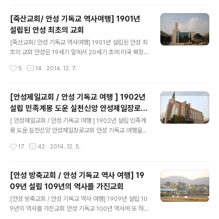
명의 일본인들이 대피하였고, 이에 일본은 ..
당하였던 인노절선교사비를 찾아가본다.인노절선교사비는
경안고등학교 교정에 있다.경안고등학교 올라가는 길에는
[죽산교회/ 안성 기독교 역사여행] 1901년
안동교회와 같은 설계방식의 돌로 만든 에배당을 볼수 있
설립된 안성 최초의 교회
는데 광성교회다. 안동교회의 돌집예배당과 똑같다. 광성
글 내용
교회의 우편으로는 경안고등학교가 있는데,이곳에 인노절
[죽산교회/ 안성 기독교 역사여행] 1901년 설립된 안성 최
선교사와 두 자녀의 무덤이 있다. 1954년2월 20일 설립
초의 교회 안성은 19세기 말에서 20세기 초에 미국 북장
된 경안고등학교. 인노절선교사와 그 자녀들의 무덤을 보
로교 선교사 민노아등의 노방전도와 순회전도에 의해 안성
작성시간
5
14
2014. 12. 7.
면 정말 선교사들은 우리나라를 무척이나 사랑했구나 라는
에 전파된다.안성최초의 개샌교회는 1901년 3월 지금의
사실을 알게된다.인노절(Rojer E, Winn)선교사는 입국이
매산리 비걱거리에 개척된 죽산장로교회이다. 죽산터미널
후에..
에서 죽산교회로 가는길에 도랑살리기를 하고 있다벽화가
[안성제일교회 / 안성 기독교 여행 ] 1902년
하루라도 빨리 도랑이 살아나길 기다리는 마음이다. 안성
설립 민족계몽 도운 실천신앙 안성제일장로교
죽산장로교회로 오르는길은 제법 운치가 있다 눈 앞에 나
글 내용
회
타난 안성 죽산교회지금 새롭게 예배당을 건축하고 있는
[ 안성제일교회 / 안성 기독교 여행 ] 1902년 설립 민족계
중이다. 이 그림이 신축되기 이전의 죽산교회 모습인것 같
몽 도운 실천신앙 안성제일장로교회 안성 기독교 여행을
다.방문하였을때 오래된 교회의 모습은 사라지고 현대식
하면서 안성에서 1901년 설립된 죽산교회를 이어 1902
작성시간
17
42
2014. 12. 5.
건물이 나타난 순간 많은 아쉬움을 남긴곳이다. 교회를 뒤
년 두번째로 설립된 안성제일교회를 찾았다. 1902년 12
로 하고 내려오니 반겨주는 죽산공원. 죽산교회 20..
월 안성제일교회는 민노아 선교사와 김흥경 조사가 경기
남부 지방을 순회 전도하던 중 임진오, 김완연 두 분의 신자
[안성 방축교회 / 안성 기독교 역사 여행] 19
를 얻어 안성군 읍내면 서리 313번지에 '안성읍 서리교
09년 설립 109년의 역사를 가진교회
회'를 설립한다. 1907년 구한말 결사대 사건으로 교회 지
글 내용
도자 임진오가 일제에 의해 처형된다. (결사대사건: 고종 양
[안성 방축교회 / 안성 기독교 역사 여행] 1909년 설립 10
위 반대를 위해 일어난 무장 항일운동) 이로인해 성도들은
9년의 역사를 가진교회 안성 기독교 100년 역사에 또 하
사방으로 흩어지고 말았다. 그러나 부녀자 몇 사람은 믿음
나 남을 교회가 있다. 1909년 창립되었으며 2014년 올해