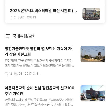
2026 곤양시외버스터미널 최신 시간표 (부
산 사상, 진주, 하동 완벽 정리)
2
0
조회
23
국내여행/교회
분류 전체보기
주요 글 목록
영천가볼만한곳 영천의 별 보현산 자락에 자
리 잡은 자천교회
글 내용
영천가볼만한곳 영천의 별 보현산 자락에 자리 잡은 자천
교회 영천에는 보현산이 있으며 보현산천문대에는 일반 시
민 누구나 천체를 관측할 수 있게 개방되어 있습니다.밤하
작성시간
12
28
2017. 3. 31.
늘의 별을 가장 잘 볼 수 있는 보현산 천문대의 자락에는 암
울한 시기 영천에 희망을 만들어 낸 한 사람이 있었습니다.
그는 바로 유교 문화의 전수가인 경주서당 권헌중 훈장이
아름다운교회 순례 전남 강진읍교회 선교100
었습니다. 경북 경주에서 서당 훈장을 하던 권헌중은 189
주년 기념관
5년, 명성황후 시해 사건이 일어나자 일제의 만행에 분노
글 내용
를 참지 못하고,일본에 항거하였으며, 이 일로 인하여 일경
아름다운교회 순례 전남 강진읍교회 선교100주년 기념관
의 눈을 피해 경주를 벗어나 청송으로 이사하여 피신하기
대한독립만세~~, 대한독립만세~~1919년 4월 4일 강진
에 이릅니다.이후 1898년 대구로 내려가기 위해 노귀재에
군 강진장터 독립 만세시위를 격발시킨 강진읍교회 종소리