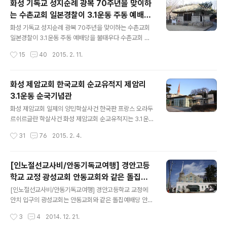
화성 기독교 성지순례 광복 70주년을 맞이하
10월 9일 중만자에 초가 3간의 예배당을 건립하고 20여
는 수촌교회 일본경찰이 3.1운동 주동 예배당
명이 모여 예배를 드림이 이것이 지경교회의 시작입니다.
글 내용
을 불태우다
대부분의 초대교회 역사가 그러하듯이 지경교회 역사는 한
화성 기독교 성지순례 광복 70주년을 맞이하는 수촌교회
국교회의 영광과 좌절을 함께 보여주고 있습니다. 지경교
일본경찰이 3.1운동 주동 예배당을 불태우다 수촌교회 화
회는 1910년 한일합방을 당하여 망국지한의 비통한 심경
성 제암리교회에 이어 수촌교회를 찾았다.이곳 수촌교회는
작성시간
15
40
2015. 2. 11.
으로 구국기도회를 가졌으며 후일 교회에서 애국기도회를
제암리학살사건보다 먼저 수촌리마을 학살방화사건이 일
드린 것이 화근이 되어 이교회 강홍선(청년..
어났고,일본경찰은 수촌교회를 불로 태워버린다. 그리고
수촌리가옥 40여채중 36채가 불에 태우는 참사를 겪었으
화성 제암교회 한국교회 순교유적지 제암리
며, 김의태성도는 불에 타고 있는 수촌교회로 달려가 교회
3.1운동 순국기념관
의 중요문서인 교적부(생명록)와 당회록 등이 들어있는 50
글 내용
kg이상 되는 궤짝을 들고 나왔다.이렇게 귀중하게 건져내
화성 제암교회 일제의 양민학살사건 한국판 프랑스 오라두
어진 유물은 한국기독교 역사에도 기념비적인 귀중한 자료
르쉬르글란 학살사건 화성 제암교회 순교유적지는 3.1운동
가 되고 있으며, 현재 복원된 수촌교회에 보관하고 있다. 수
이후 일제가 저지른 양민학살사건 현장이며, 한국판 프랑
작성시간
31
76
2015. 2. 4.
촌의 유래수촌은 예로부터 청룡 백호의 지형을 갖추어 지
스 오라두르쉬르글란 학살사건과 비슷하다.3월 1일 서울
역이 아늑하고 숲이 무성하며 숲말,물이 많이 모여 드..
에서 만세시위운동이 일어난 후 3월 30일 제암리 인근 주
민 천 여명이 발안 장터네서 만세시위운동을 일으켰으며,
[인노절선교사비/안동기독교여행] 경안고등
이에 일본 헌병들이 경고 사격 후 그들이 휘두른 칼에 유학
학교 교정 광성교회 안동교회와 같은 돌집예
자 이정근과 그의 제자 2명이 사망하였고, 4월 2일 발안장
글 내용
배당
터에서 시위를 벌이고, 일본은 시위를 주도한 혐의로 천도
[인노절선교사비/안동기독교여행] 경안고등학교 교정에
교인과 기독교인 몇 명이 체포되어 고문을 당한후 석방한
안치 입구의 광성교회는 안동교회와 같은 돌집예배당 안동
다. 이러한 사태를 바라 본 주민들은 흥분하여 인근의 일본
은 전통적인 유교특색이 강한곳인데도 오히려 기독교의 성
작성시간
3
4
2014. 12. 21.
인 주택, 학교에 불을 질러 정미업자 사사키를 비롯한 수십
장이 강한곳이다.오늘은 안동의 기독교전파에 큰 일을 담