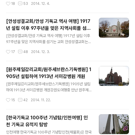
작성시간
18
53
2014. 12. 4.
을 보존하고 있었으며, 초기 개심자 임진오 김완연의 신앙
109년을 맞이한 안성 양성면 방축2리의 대한예수교 장로
은 전경백 손흥집으로 이어졌..
회 방축교회이다. 처음에는 고삼면 대갈리에서 대갈리교회
로 창립되었다가 1922년 방축리에 교회를 세우고 모두 이
[안성성결교회/안성 기독교 역사 여행] 1917
곳으로 이동하였다. 2009년 11월 교회설립 100주년을
년 설립 이후 97주년을 맞은 지역사회를 섬기
맞이하여 기념예배를 드렸으며, 이날 김병호 장로(당시 80
글 내용
는 교회
세)와 이순희 권사(당시 90세)는 50년 근속패를 받아 많
[안성성결교회/안성 기독교 역사 여행] 1917년 설립 이후
은 박수를 받았다. 이순희 권사에 의하면 '초창기 교회는 초
97주년을 맞은 지역사회를 섬기는 교회 안성성결교회는 1
가집에 자리대기 깔고 예배를 드렸다, 넘어지고 쓰러질 일
917년 10월 비봉산 자락에 안성전도관을 세우며 창립했
작성시간
17
48
2014. 12. 3.
많았지만 이렇게 100주년을 맞게 된것에 대해 하나님께
다. 기독교대한성결교회 창립자인 정빈 전도사에 의해 세
감사한다고 말했..
워졌으며, 정빈 전도사에 이러 2대 담임으로 부임한 박영
순(1918 ~ 23) 목사 때 부흥의 불길이 타오르기 시작했
[원주제일감리교회/원주세브란스기독병원] 1
다. 1922년 지금의 위치에서 성전을 건축하였으며, 1922
905년 설립하여 1913년 서미감병원 개원
년 10월 8일 헌당식을 거행했다. 배출 인물로는 예수교대
글 내용
한성결교회의 시조인 김응조 목사와 박두진 시인등이 있
[원주제일감리교회/원주세브란스기독병원] 1905년 설립
다. 안성성결교회는 2001년 복지법인 성결원을 세운다. 1
하여 1913년 서미감병원 개원강원도여행중 만난 원주제
997년 부임한 구자영 담임목사는 2001년 11월 안성종합
일교회원주시외버스터미널에서 약2.5km 떨어진 곳으로
작성시간
15
42
2014. 11. 22.
복지관을 개관한다. 교회는 용지를 내놓고 복지관 건축비
시내버스로 약 18분의 거리에 있다원주제일교회와 원주세
도 부담했다. 운영비는 지자체..
브란스기독병원은 원주기독교사에 미친 영향력이 크다. 원
주제일교회는 1905년 4월 15일 미국 남감리교회의 무스
[한국기독교 100주년 기념탑/인천여행] 인
(J.R.Moose)목사가 세웠으며 당시의 이름은 원주읍교회
천 기독교 유적지 탐방
였다.무스선교사가 장의원 권사와 같이 원주를 방문, 본부
글 내용
면 상동리 풀밭에서,한응수, 한치문, 장호운, 김용덕, 엄용
인천여행 한국기독교 100주년 기념탑인천(제물포)은 한국