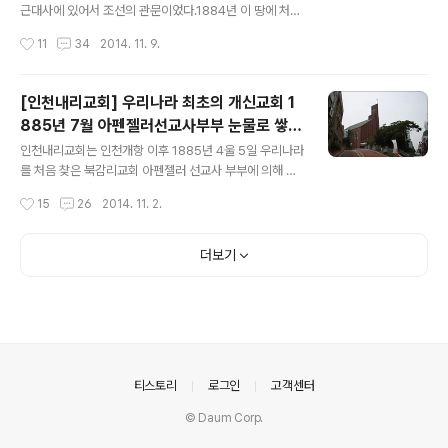
문, 윤만영 등과 함께 첫 예배를 드린것이 원주제일교회의
근대사에 있어서 조선의 관문이었다.1884년 이 땅에 처음
시작이다.무스선교사에 이어 1897년에 한국에 온 콜리어
들어왔던 알렌 선교사도 이곳을 통해 들어왔으며,1885년
작성시간
11
34
2014. 11. 9.
(한국명 고영복) 선교사가 1907년부터 순회전도사로 교회
4월 5일 부활절, 미국 선교사 아펜젤러 목사 부부와 언더
를 이어받아 더욱 부흥을 하게된다.의료선교사..
우드 목사가 진리의 큰 빛, 그리고 그리스도의 복음을 전하
기 위하여생명을 걸고 이곳에 상륙하였다. 언더우드 선교
[인천내리교회] 우리나라 최초의 개신교회 1
사와 아펜젤러 선교사는 배에서 내리자마자 무릎을 꿇고
885년 7월 아펜젤러선교사부부 눈물로 쌓은
기도하였다'우리는 부활주일에 여기에 왔습니다,이 날에
글 내용
제단
죽음의 철장을 부수신 주님께서 이 백성을 얽매고 있는 줄
인천내리교회는 인천개항 이후 1885년 4울 5일 우리나라
을 끊으시고,그들에게 하나님의 자녀들이 얻는 빛과 자유
를 처음 찾은 북감리교회 아펜젤러 선교사 부부에 의해 세
를 누리게 하소서'그로부터 100년, 한국 개신교회는 놀라
원진 최초의 개신교회이다. 1883년 인천항이 새롭게 축조
작성시간
15
26
2014. 11. 2.
운 성장을 이룩하였으며,고난 속의 민족에게 구원의 안식
되어 개항되고, 1885년 4월에 미국 북감리교회 아펜젤러
처가 되었다. 세 개의 탑신은 성부, 성자,..
부부와 북장로교회목사가 우리나라에 첫발을 내딛게 된다.
화교들이 집단으로 거주하는 지역에서 작은 초가집을 빌려
더보기
머물었고, 화물로 부쳤던 올갠이 1885년 7월 7일 도착하
자 이 초가집에서 찬송 "만복의 근원 하나님"을 부르며 예
배를 드리게 되는데 이 초가집이 내리교회의 모태가 된다.
내리교회의 성장을 보면 1890년 노병일씨가 6칸의 교회
당을 한국 최초로 자력으로 건축하면서 성장하고 발전한다.
1894년 한국최초의 자비 개척교회 담방리 현 만수교회를
의안내
티스토리
로그인
고객센터
설립한다.인천내리교회는 한국 최초의..
© Daum Corp.