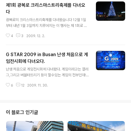
제1회 광복로 크리스마스트리축제를 다녀오
다
글 내용
광복로의 크리스마스트리축제를 다녀왔습니다 12월 1일
부터 내년 1월 3일까지 치루어지는 이 행사는 제 1회로 개
최 되었는데 15일 개관을 앞둔 롯데백화점 그리고 광복 상
4
3
2009. 12. 2.
인들의 상권활성화에 큰 도움이 될것 같습니다 이미지 출
처 http://www.btcf.kr/ 구,시청앞 자리 광복로 입구에는
매년 크리스마스트리가 점등되었었죠! 하지만 ,오늘처럼
G STAR 2009 in Busan 난생 처음으로 게
이렇게 차 없는 거리를 만들고, 그 자리에 크리스마스트리
로 가득 장식한것은 아주 긍정적이라고 봅니다! 이미지 출
임전시회에 다녀오다.
글 내용
처 http://www.btcf.kr/ 광복로입구의 시작을 알리는 크
난생 처음으로 게임전시회에 다녀왔다. 게임이라고는 겔러
리스마스트리 어른 키보다도더큰 트리들 썰매를 끄는 루돌
그,그리고 버블터뜨리기 등이 할수있는 게임의 전부인데!
프사슴을 비롯하여, 트리의 아름다움을 찍기위해 모여든
예전에 간혹 지인들을 만나면 같이 스타하러 가자고 많이
사진작가들과, 서로 사랑의 눈빛을 전달하는 젊은 연인들,
6
12
2009. 11. 30.
들 그러하였지만,못한다고 빠지기가 일수였고.그러한 게임
엄마 아빠 손을잡고 ..
들은 평소에 해 오던 단순힌 게임이 아니라,두뇌의 빠른 회
전과,손가락의 민첩함등등이 함께 조화를 이루어야만 할수
있는 게임이었기 때문이었다. 초등학교 문방구앞 무술전자
게임도 할줄 모르는 사람이다 -.- 나의 기억에 오늘 벡스코
이 블로그 인기글
에서 제과제빵박람회가 마지막날 이라는 생각에 발길을 움
직였다. 센텀시티지하철역에 내리자 온 기둥에 온라인게임
의 대형홍보물이 붙어있다.벡스코로 다가갈수록 벽면까지