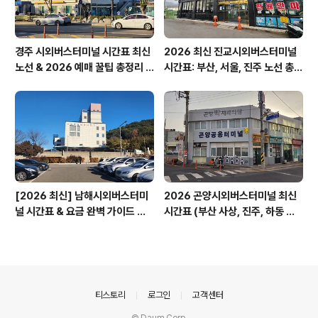
경주 시외버스터미널 시간표 최신
2026 최신 진교시외버스터미널
노선 & 2026 예매 꿀팁 총정리 &
시간표: 부산, 서울, 진주 노선 총정
경주 노서동 석불입상
리
[2026 최신] 남해시외버스터미
2026 곤양시외버스터미널 최신
널 시간표 & 요금 완벽 가이드 보
시간표 (부산 사상, 진주, 하동 완
리암 가는 법
벽 정리)
의안내
티스토리
로그인
고객센터