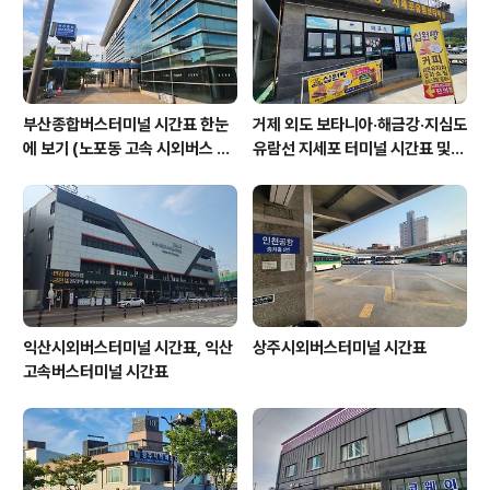
대형광고의 물결이다.순간 나는 지금 여기 서 있는 곳이 어
디지? 현실인가!아니면, 게임속의 세계에 내가 들어와 ..
부산종합버스터미널 시간표 한눈
거제 외도 보타니아·해금강·지심도
에 보기 (노포동 고속 시외버스 총
유람선 지세포 터미널 시간표 및
정리)
요금 할인 총정리
익산시외버스터미널 시간표, 익산
상주시외버스터미널 시간표
고속버스터미널 시간표