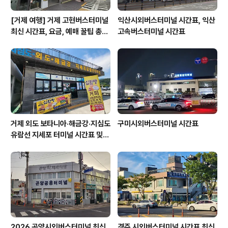
[거제 여행] 거제 고현버스터미널
익산시외버스터미널 시간표, 익산
최신 시간표, 요금, 예매 꿀팁 총정
고속버스터미널 시간표
리!
거제 외도 보타니아·해금강·지심도
구미시외버스터미널 시간표
유람선 지세포 터미널 시간표 및
요금 할인 총정리
2026 곤양시외버스터미널 최신
경주 시외버스터미널 시간표 최신