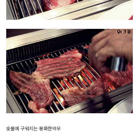
숯불에 구워지는 봉화한약우