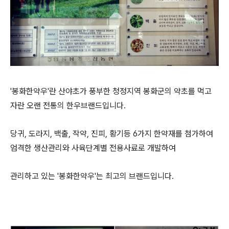
'봉화한약우'란 산야초가 풍부한 청정지역 봉화군의 약초를 먹고
자란 오랜 전통의 한우브랜드입니다.
당귀, 도라지, 백출, 작약, 진피, 황기등 6가지 한약재를 첨가하여
엄격한 생산관리와 사육단계별 전용사료로 개발하여
관리하고 있는 '봉화한약우'는 최고의 브랜드입니다.