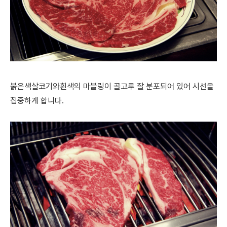
붉은색살코기와흰색의 마블링이 골고루 잘 분포되어 있어 시선을
집중하게 합니다.