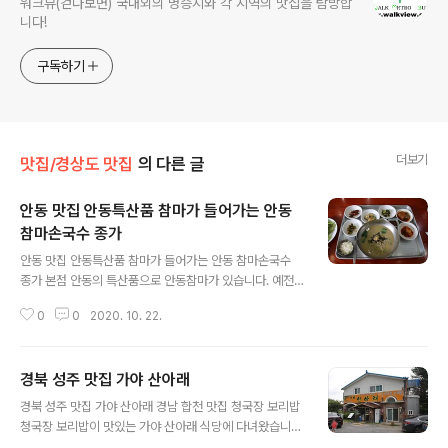
워크뷰(걷다보면) 국내외의 명승지와 각 지역의 맛집을 탐방합
니다!
구독하기
더보기
맛집/경상도 맛집
의 다른 글
안동 맛집 안동특산품 참마가 들어가는 안동
참마손국수 종가
글 내용
안동 맛집 안동특산품 참마가 들어가는 안동 참마손국수
종가 본점 안동의 특산품으로 안동참마가 있습니다. 예전
교통이 불편하던 시절 먼 길을 갈 때 식사 대용으로 이용하
0
0
2020. 10. 22.
였다고 하는 안동참마 오늘은 이 안동참마를 이용하여 칼
국수 한정식을 손님상에 내어주는 안동 맛집을 찾아보았습
니다. 이곳을 찾아가는 주소는 경북 안동시 퇴계로 141이
경북 성주 맛집 가야 산아래
며 도로 사거리에 있어 찾기는 쉬우나 전용 주차장이 없어
글 내용
주차는 근처의 주차장을 이용하셔야 합니다. 식당은 신발
경북 성주 맛집 가야 산아래 경남 합천 맛집 청국장 보리밥
을 벗고 들어가는 공간으로 만들어져 있으며 먼저 오신 손
청국장 보리밥이 맛있는 가야 산아래 식당에 다녀왔습니
님이 자리를 비운 후에야 자리를 잡고 음식 주문을 할 수 있
다. 우리콩으로 지거접 청국장을 만드는 식당이랍니다. 외