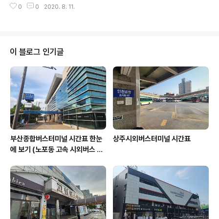
었습니다. 안동 국수를 주문하였는데 먼저 나온 반찬에 눈
0
0
2020. 8. 11.
부 메뉴판 가야산아래 메뉴는 가마솥 취나물밥, 능이 닭 오
이 휘둥그레졌습니다. 칼국수 한 그릇에 이렇게 많은 가짓
리백숙, 찹쌀누룽지백숙, 코다리양념구이정식이 있습니다.
수의 반찬을 내어 주시다니 이건 칼국수 한정식..
주차장에 외부메뉴판이 있어서 편리합니다. 가야산아래 메
뉴판 가마솥 취나무밥 4인 상이 나왔습니다. 돌솥밥 위에
취나물이 가득 들어있습니다. 보기만 하여도 푸짐한게 행
이 블로그 인기글
복하여집니다. 돌솥밥에 취나물을 한숟가락 떠서 올려보았
습니다. 그리고 한입 먹어보니 저의 입맛에는 맞았답니다.
또한 청국장도 저의 입맛에 맞아 기분이 좋았답니다.
부산종합버스터미널 시간표 한눈
상주시외버스터미널 시간표
에 보기 (노포동 고속 시외버스 총
정리)