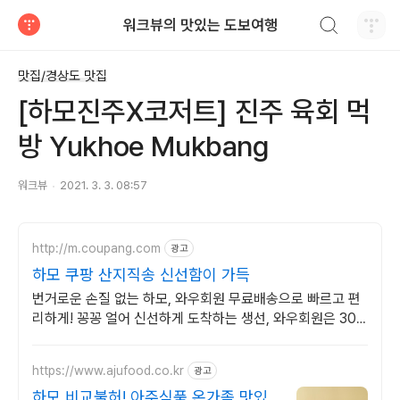
검색하기
워크뷰의 맛있는 도보여행
티스토리
맛집/경상도 맛집
[하모진주X코저트] 진주 육회 먹
방 Yukhoe Mukbang
워크뷰
2021. 3. 3. 08:57
http://m.coupang.com
광고
하모 쿠팡 산지직송 신선함이 가득
번거로운 손질 없는 하모, 와우회원 무료배송으로 빠르고 편
리하게! 꽁꽁 얼어 신선하게 도착하는 생선, 와우회원은 30
일 내 무료반품.
https://www.ajufood.co.kr
광고
하모 비교불허! 아주식품 온가족 맛있