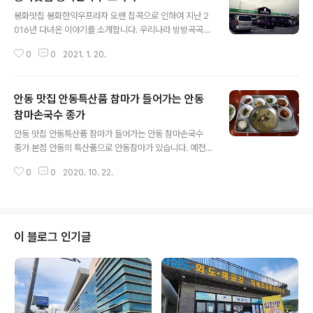
글 내용
이 오셔서 식사를 하고 있는 게 보입니다. 자리에 앉아 메뉴
봉화맛집 봉화한약우프라자 오랜 집콕으로 인하여 지난 2
판을 보니 갑자기 한곳에 집중하게 되는데요 짬짜면이 있
016년 다녀온 이야기를 소개합니다. 우리나라 방방곡곡에
는 것입니다. 아니 아직도 짬자면 하는 중국집이 있구나 생
는 지역마다 자신의 한우브랜드를 가지고 있습니다. 그렇
각하며 처음 짬짜면이 나왔을 때의 회상에 잠시 빠져 봅니
0
0
2021. 1. 20.
다면 경북 봉화에는 어떤 한우브랜드가 있을까요? 봉화에
다. 그래 이왕이면 짜장면도 먹을 수 있고 짬뽕도 먹을 수
는 "봉화한약우"가 있습니다. '봉화한약우'란 산야초가 풍
있는 짬짜면으로 하자 하다가 생각이 바뀌어 짜장..
부한 청정지역 봉화군의 약초를 먹고 자란 오랜 전통의 한
안동 맛집 안동특산품 참마가 들어가는 안동
우브랜드입니다. 당귀, 도라지, 백출, 작약, 진피, 황기등 6
가지 한약재를 첨가하여 엄격한 생산관리와 사육단계별 전
참마손국수 종가
글 내용
용사료로 개발하여 관리하고 있는 '봉화한약우'는 최고의
안동 맛집 안동특산품 참마가 들어가는 안동 참마손국수
브랜드입니다. 이러한 봉화한약우가 지난 11월 16일 서울
종가 본점 안동의 특산품으로 안동참마가 있습니다. 예전
여의도 중소기업중앙회 그랜드홀에서 열린 제13회 우수
교통이 불편하던 시절 먼 길을 갈 때 식사 대용으로 이용하
축산물브랜드 인증 발표회에서 ‘2013년에 이어 2017 우
0
0
2020. 10. 22.
였다고 하는 안동참마 오늘은 이 안동참마를 이용하여 칼
수축산물 브랜드’에 선정됐습니다. 지식경..
국수 한정식을 손님상에 내어주는 안동 맛집을 찾아보았습
니다. 이곳을 찾아가는 주소는 경북 안동시 퇴계로 141이
며 도로 사거리에 있어 찾기는 쉬우나 전용 주차장이 없어
주차는 근처의 주차장을 이용하셔야 합니다. 식당은 신발
이 블로그 인기글
을 벗고 들어가는 공간으로 만들어져 있으며 먼저 오신 손
님이 자리를 비운 후에야 자리를 잡고 음식 주문을 할 수 있
었습니다. 안동 국수를 주문하였는데 먼저 나온 반찬에 눈
이 휘둥그레졌습니다. 칼국수 한 그릇에 이렇게 많은 가짓
수의 반찬을 내어 주시다니 이건 칼국수 한정식..