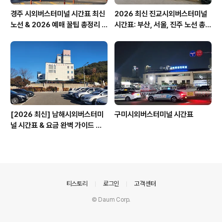
경주 시외버스터미널 시간표 최신
2026 최신 진교시외버스터미널
노선 & 2026 예매 꿀팁 총정리 &
시간표: 부산, 서울, 진주 노선 총정
경주 노서동 석불입상
리
[2026 최신] 남해시외버스터미
구미시외버스터미널 시간표
널 시간표 & 요금 완벽 가이드 보
리암 가는 법
의안내
티스토리
로그인
고객센터
© Daum Corp.