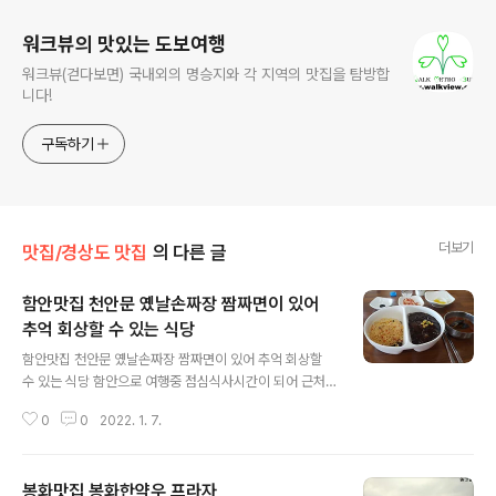
워크뷰의 맛있는 도보여행
워크뷰(걷다보면) 국내외의 명승지와 각 지역의 맛집을 탐방합
니다!
구독하기
더보기
맛집/경상도 맛집
의 다른 글
함안맛집 천안문 옜날손짜장 짬짜면이 있어
추억 회상할 수 있는 식당
글 내용
함안맛집 천안문 옜날손짜장 짬짜면이 있어 추억 회상할
수 있는 식당 함안으로 여행중 점심식사시간이 되어 근처
를 두리번거리는데 널찍한 주차장이 있는 중국집이 보여
0
0
2022. 1. 7.
그 자리에 차를 대고 들어갑니다. 으레 간단하게 먹기로는
중국집에서 짜장면 또는 볶음밥을 먹기에 오늘도 마찬가지
로 간단하게 짜장 아니면 볶음밥을 생각하고 들어갔지요
봉화맛집 봉화한약우 프라자
내부로 들어가니 상당히 큰 홀을 갖추고 있고 손님들도 많