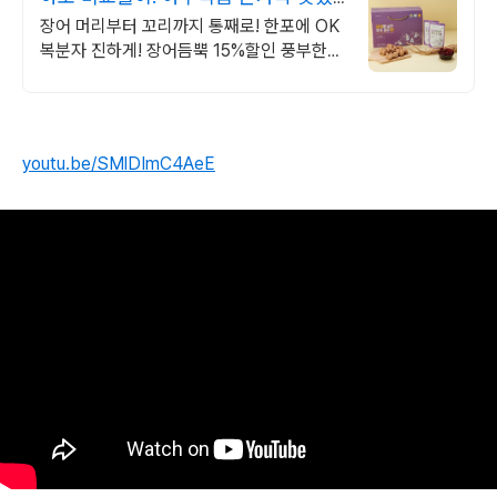
는 장어즙
장어 머리부터 꼬리까지 통째로! 한포에 OK
복분자 진하게! 장어듬뿍 15%할인 풍부한
영양과 신선한 맛이 어우러진 100% 장어즙,
복분자와 함께 건강의 시작!
youtu.be/SMlDImC4AeE