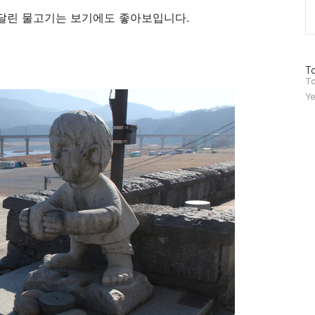
달린 물고기는 보기에도 좋아보입니다.
방
To
문
To
자
Ye
수