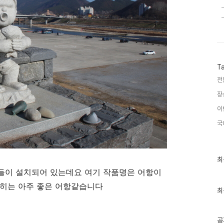
T
전
장
이
국
최
최
근
들이 설치되어 있는데요 여기 작품명은 어항이
글
과
잡히는 아주 좋은 어항같습니다
인
최
기
글
공