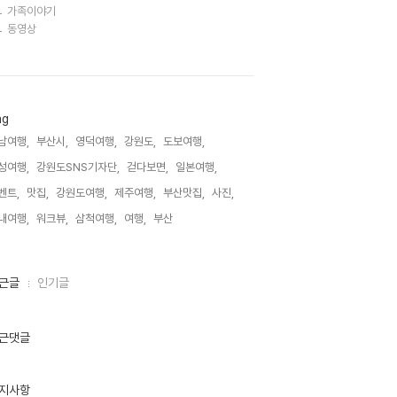
가족이야기
동영상
ag
남여행,
부산시,
영덕여행,
강원도,
도보여행,
성여행,
강원도SNS기자단,
걷다보면,
일본여행,
벤트,
맛집,
강원도여행,
제주여행,
부산맛집,
사진,
내여행,
워크뷰,
삼척여행,
여행,
부산,
근글
인기글
근댓글
지사항