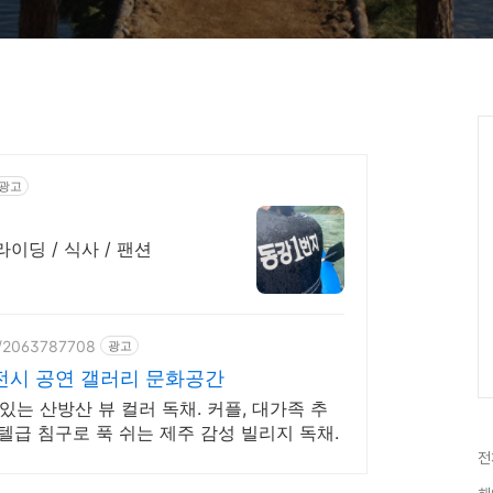
광고
라이딩 / 식사 / 팬션
ce/2063787708
광고
전시 공연 갤러리 문화공간
는 산방산 뷰 컬러 독채. 커플, 대가족 추
호텔급 침구로 푹 쉬는 제주 감성 빌리지 독채.
전