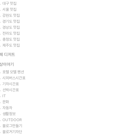
대구 맛집
서울 맛집
강원도 맛집
경기도 맛집
경상도 맛집
전라도 맛집
충청도 맛집
제주도 맛집
페 디저트
상이야기
호텔 모텔 펜션
시외버스시간표
기차시간표
선박시간표
IT
문화
자동차
생활정보
OUTDOOR
블로그만들기
블로거기자단