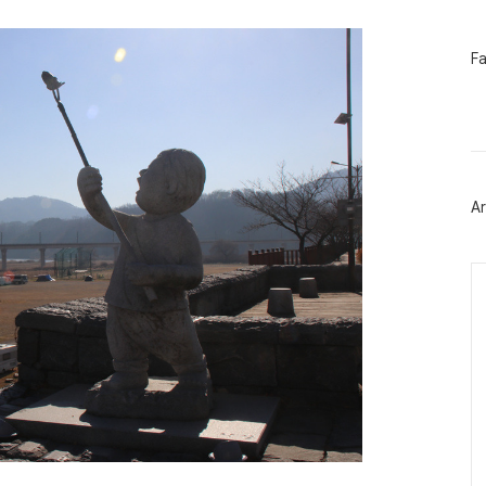
페
F
이
스
북
트
위
터
플
러
Ar
그
인
Ca