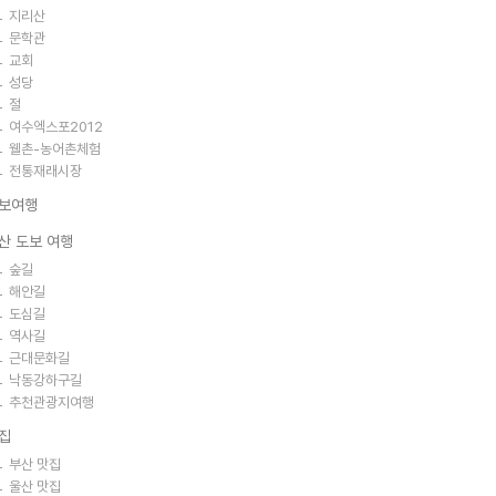
지리산
문학관
교회
성당
절
여수엑스포2012
웰촌-농어촌체험
전통재래시장
보여행
산 도보 여행
숲길
해안길
도심길
역사길
근대문화길
낙동강하구길
추천관광지여행
집
부산 맛집
울산 맛집