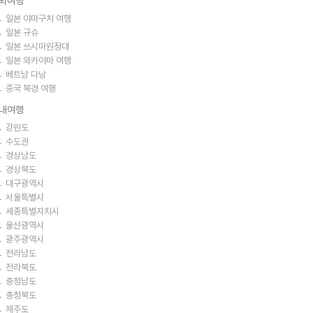
외여행
일본 야마구치 여행
일본 규슈
일본 쓰시마원정대
일본 와카야마 여행
베트남 다낭
중국 북경 여행
내여행
강원도
수도권
경상남도
경상북도
대구광역시
서울특별시
세종특별자치시
울산광역시
광주광역시
전라남도
전라북도
충청남도
충청북도
제주도