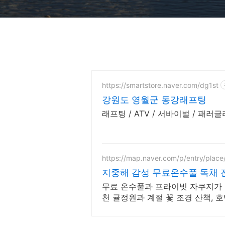
https://smartstore.naver.com/dg1st
강원도 영월군 동강래프팅
래프팅 / ATV / 서바이벌 / 패러글
https://map.naver.com/p/entry/pla
지중해 감성 무료온수풀 독채 
무료 온수풀과 프라이빗 자쿠지가 있
천 귤정원과 계절 꽃 조경 산책, 