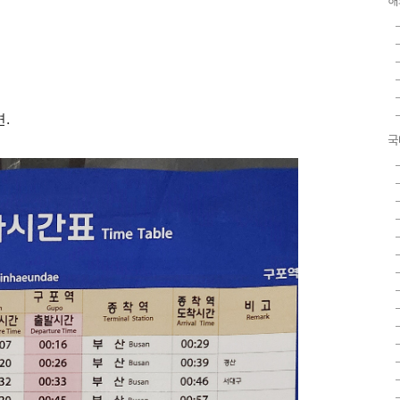
해
.
국