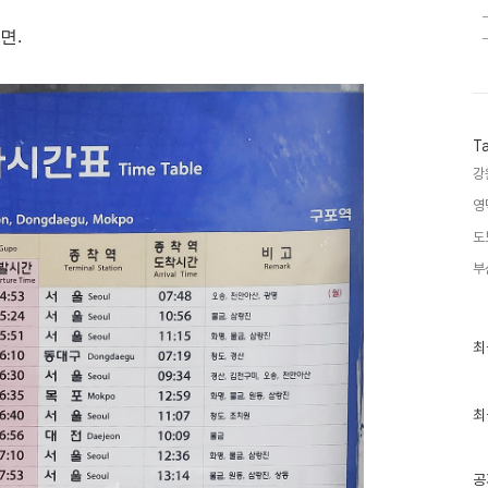
면.
T
강
영
도
부
최
최
근
글
과
인
최
기
글
공