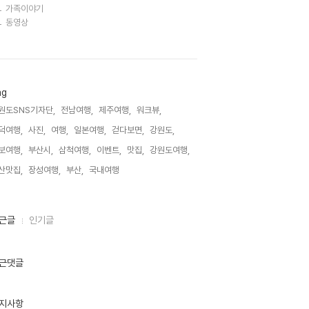
가족이야기
동영상
ag
원도SNS기자단,
전남여행,
제주여행,
워크뷰,
덕여행,
사진,
여행,
일본여행,
걷다보면,
강원도,
보여행,
부산시,
삼척여행,
이벤트,
맛집,
강원도여행,
산맛집,
장성여행,
부산,
국내여행,
근글
인기글
근댓글
지사항