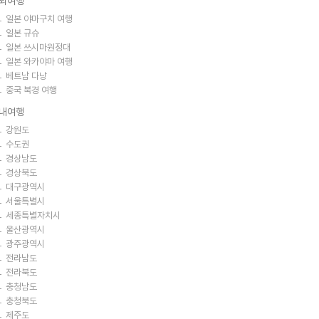
외여행
일본 야마구치 여행
일본 규슈
일본 쓰시마원정대
일본 와카야마 여행
베트남 다낭
중국 북경 여행
내여행
강원도
수도권
경상남도
경상북도
대구광역시
서울특별시
세종특별자치시
울산광역시
광주광역시
전라남도
전라북도
충청남도
충청북도
제주도