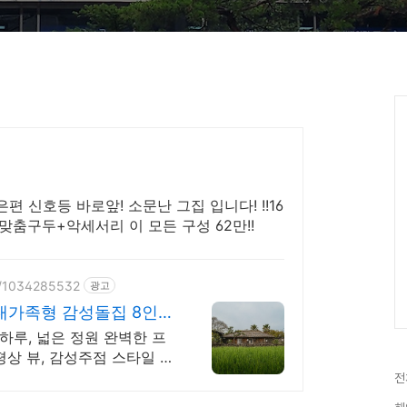
 신호등 바로앞! 소문난 그집 입니다! !!16
춤구두+악세서리 이 모든 구성 62만!!
ce/1034285532
광고
대가족형 감성돌집 8인까
하루, 넓은 정원 완벽한 프
평상 뷰, 감성주점 스타일 별
전