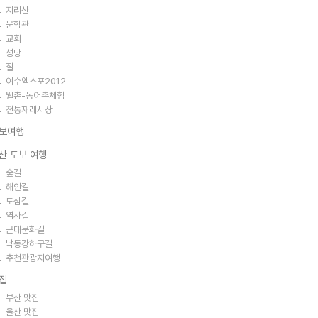
지리산
문학관
교회
성당
절
여수엑스포2012
웰촌-농어촌체험
전통재래시장
보여행
산 도보 여행
숲길
해안길
도심길
역사길
근대문화길
낙동강하구길
추천관광지여행
집
부산 맛집
울산 맛집