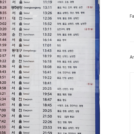
페
F
이
스
북
트
위
터
플
러
Ar
그
인
Ca