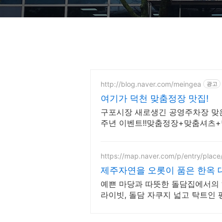
http://blog.naver.com/meingea
광고
여기가 덕천 맞춤정장 맛집!
구포시장 새로생긴 공영주차장 맞은편
주년 이벤트!!맞춤정장+맞춤셔츠+맞
https://map.naver.com/p/entry/pla
제주자연을 오롯이 품은 한옥 
지
예쁜 마당과 따뜻한 돌담집에서의 
라이빗, 돌담 자쿠지 넓고 탁트인 
도 전용 다이닝공간, 침실3, 욕실2,