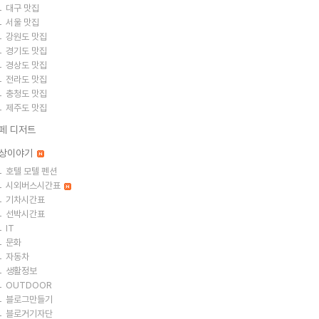
대구 맛집
서울 맛집
강원도 맛집
경기도 맛집
경상도 맛집
전라도 맛집
충청도 맛집
제주도 맛집
페 디저트
상이야기
호텔 모텔 펜션
시외버스시간표
기차시간표
선박시간표
IT
문화
자동차
생활정보
OUTDOOR
블로그만들기
블로거기자단