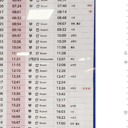
도
부
맛