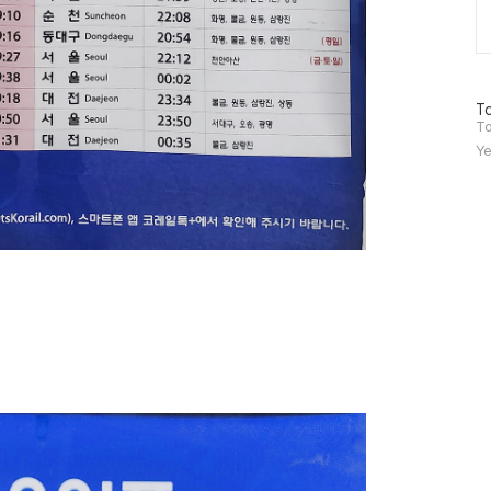
방
To
문
To
자
Ye
수