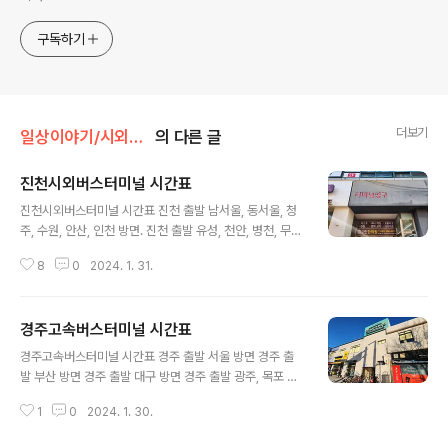
구독하기
더보기
일상이야기/시외버스시간표
의 다른 글
진천시외버스터미널 시간표
글 내용
진천시외버스터미널 시간표 진천 출발 남서울, 동서울, 청
주, 수원, 안산, 인천 방면. 진천 출발 유성, 천안, 병천, 무
극, 음성, 충주, 동대전, 성극, 장호원 방면. 진천 출발 대소,
8
0
2024. 1. 31.
삼성, 혁신도시 방면. 진천 출발 남부부터미널, 동서울 방
면. 진천시내버스 시간표 진천 출발 정주 방면 711번 시간
표 진천시외버스터미널 근처 무료 주차장 진천종합터미널
경주고속버스터미널 시간표
전화 : 043-533-1502 주소 : 충북 진천군 진천읍 벽암
글 내용
리 652
경주고속버스터미널 시간표 경주 출발 서울 방면 경주 출
발 부산 방면 경주 출발 대구 방면 경주 출발 광주, 목포 방
면. 경주고속버스터미널 전화 : 054-741-4000 주소 : 경
1
0
2024. 1. 30.
북 경주시 노서동 243-5