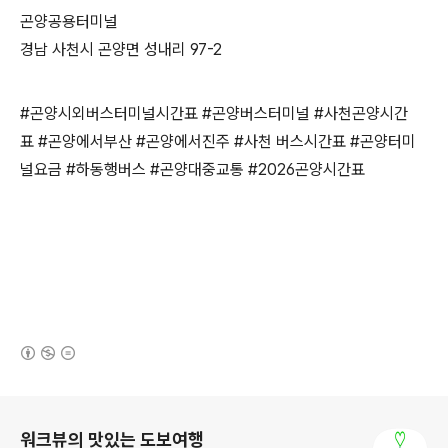
곤양공용터미널
경남 사천시 곤양면 성내리 97-2
#곤양시외버스터미널시간표 #곤양버스터미널 #사천곤양시간
표 #곤양에서부산 #곤양에서진주 #사천 버스시간표 #곤양터미
널요금 #하동행버스 #곤양대중교통 #2026곤양시간표
(새창열림)
로그 정보
워크뷰의 맛있는 도보여행