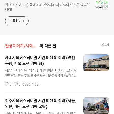
워크뷰(걷다보면) 국내외의 명승지와 각 지역의 맛집을 탐방합
니다!
구독하기
더보기
일상이야기/시외버스시간표
의 다른 글
세종시외버스터미널 시간표 완벽 정리 (인천
공항, 서울 노선 예매 팁)
글 내용
세종시 여행과 출장의 시작, 세종터미널 최신 가이드! 서울,
인천공항, 전국 주요 도시를 잇는 세종고속시외버스터미널
의 최신 시간표와 예매 방법, 그리고 '정부세종청사 정류장'
0
3
2026. 1. 20.
이용 팁까지 꼼꼼하게 정리해 드립니다.대한민국의 행정
중심지, 세종특별자치시를 방문하실 때 가장 많이 이용하
시는 곳이 바로 **세종고속시외버스터미널**이죠. 대평
청주시외버스터미널 시간표 완벽 정리 (서울,
동에 위치한 이곳은 고속버스와 시외버스가 함께 운행되어
전국 어디로든 편리하게 이동할 수 있는 허브 역할을 하고
인천, 대전 노선 예매 꿀팁)
글 내용
있습니다. 😊하지만 세종시는 터미널 외에도 '정부세종청
청주 여행의 시작과 끝, 청주시외버스터미널 최신 정보! 서