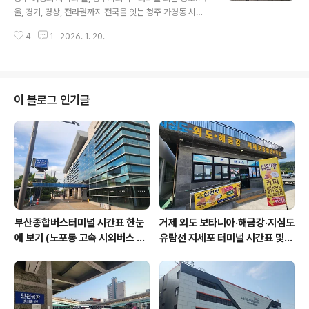
사 정류장' 등 하차 지점이 다양해 처음 방문하시는 분들은
울, 경기, 경상, 전라권까지 전국을 잇는 청주 가경동 시외
헷갈리기 쉬운데요. 오늘은 여행의 착오가 없으시도록 **
버스터미널의 최신 시간표와 예매 방법, 주차 팁까지 한눈
최신 시간표 정보와 이용 꿀팁**을 완벽하게 정리해 보겠
4
1
2026. 1. 20.
에 확인하세요. 즐거운 여정을 위한 필수 가이드를 전해드
습니다. 주요 노선별 시간표 및 소요 ..
립니다.충북의 중심 도시 청주를 방문하거나, 청주에서 다
른 지역으로 이동할 때 가장 먼저 찾게 되는 곳이 바로 **
청주시외버스터미널(가경동 터미널)**이죠. 워낙 노선이
다양하고 유동 인구가 많아 방문 전 시간표 확인은 필수인
이 블로그 인기글
데요! 😊오늘은 여행객과 비즈니스 고객 모두에게 도움이
될 수 있도록 주요 노선별 시간표 정보와 모바일 예매 꿀팁,
그리고 터미널 이용 시 알아두면 좋은 주차 정보까지 꼼꼼
하게 정리해 보았습니다. 지금 바로 확인해 볼까요? 주요
노선별 운행 정보 및 요금 ?..
부산종합버스터미널 시간표 한눈
거제 외도 보타니아·해금강·지심도
에 보기 (노포동 고속 시외버스 총
유람선 지세포 터미널 시간표 및
정리)
요금 할인 총정리