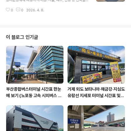
요! 🚌🍎1. 충주공용버스터미널 위치 및 안내 📍충주터미
잇는 문경 터미널의 최신 시간표부터 예매 방법, 시내버스
널은 칠금동에 위치해 있으며, 대형 마트(롯데마트)와 같은
0
0
2026. 4. 8.
환승 팁까지 한눈에 확인하세요.안녕하세요! 한국인이 꼭
건물에 있어 장을 보거나 식사를 해결하기에도 최적의 장
가봐야 할 관광지 1위, 문경새재로 여행을 오시는 분들의
소입니다. 충주역(철도)..
필수 관문인 '문경버스터미널' 정보를 정리해 드립니다. 😊
문경은 '점촌터미널'과 '문경터미널'이 구분되어 있어 여행
지(새재)로 가실 때는 이곳 문경읍 터미널을 이용하셔야 하
이 블로그 인기글
는데요. 2026년 4월 최신 기준 정보를 확인해 보세요! 🚌
⛰️1. 문경버스터미널 위치 및 안내 📍문경터미널은 문경읍
하리에 위치해 있으며, 문경새재 도립공원과 매우 가깝습
니다. 터미널 바로 앞에서 새재행 시내버스로 환승하기 편
리한 구조입니다..
부산종합버스터미널 시간표 한눈
거제 외도 보타니아·해금강·지심도
에 보기 (노포동 고속 시외버스 총
유람선 지세포 터미널 시간표 및
정리)
요금 할인 총정리