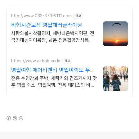
http://www.033-373-9111.com
광고
비행시간보장 영월패러글라이딩
사랑의불시착촬영지, 해방타운백지영편, 전
국최대높이이륙장, 넓은 전용활공장사용,
https://www.airbnb.co.kr
광고
영월여행 에어비앤비 영월여행도 우리
집처럼
전용 수영장과 주방, 세탁기와 건조기까지 갖
춘 영월 숙소. 영월여행. 전용 테라스와 바비
큐 그릴이 제공되는 숙소를 예약하세요.
(새창열림)
로그 정보