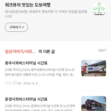
워크뷰의 맛있는 도보여행
워크뷰(걷다보면) 국내외의 명승지와 각 지역의 맛집을 탐방합
니다!
구독하기
더보기
일상이야기/시외버스시간표
의 다른 글
충주시외버스터미널 시간표
글 내용
[이용 가이드] 2026 충주공용버스터미널 시간표 및 노선
완벽 정리충주 여행과 비즈니스의 시작점! 서울, 청주, 대
전, 강원 방면 등 전국을 잇는 충주 터미널의 최신 시간표부
1
34
2026. 4. 9.
터 예매 방법, 편의시설까지 한눈에 확인하세요.안녕하세
요! 중원 문화의 중심이자 사과가 맛있는 고장, 충주를 대중
교통으로 방문하시는 분들의 필수 관문인 '충주공용버스터
문경시외버스터미널 시간표
미널' 정보를 정리해 드립니다. 😊 충주는 시외버스와 고속
글 내용
버스가 한 건물에 모여 있어 이용하기 매우 편리한데요. 2
[이용 가이드] 2026 문경버스터미널 시간표 및 노선 완벽
026년 4월 최신 기준으로 업데이트된 정보를 확인해 보세
정리문경새재 여행의 시작점! 서울, 대구, 안동 등 전국을