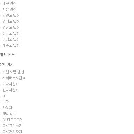
대구 맛집
서울 맛집
강원도 맛집
경기도 맛집
경상도 맛집
전라도 맛집
충청도 맛집
제주도 맛집
페 디저트
상이야기
호텔 모텔 펜션
시외버스시간표
기차시간표
선박시간표
IT
문화
자동차
생활정보
OUTDOOR
블로그만들기
블로거기자단