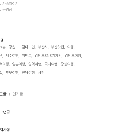
가족이야기
동영상
ag
크뷰,
강원도,
걷다보면,
부산시,
부산맛집,
여행,
산,
제주여행,
이벤트,
강원도SNS기자단,
강원도여행,
척여행,
일본여행,
영덕여행,
국내여행,
장성여행,
집,
도보여행,
전남여행,
사진,
근글
인기글
근댓글
지사항