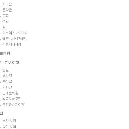
지리산
문학관
교회
성당
절
여수엑스포2012
웰촌-농어촌체험
전통재래시장
보여행
산 도보 여행
숲길
해안길
도심길
역사길
근대문화길
낙동강하구길
추천관광지여행
집
부산 맛집
울산 맛집