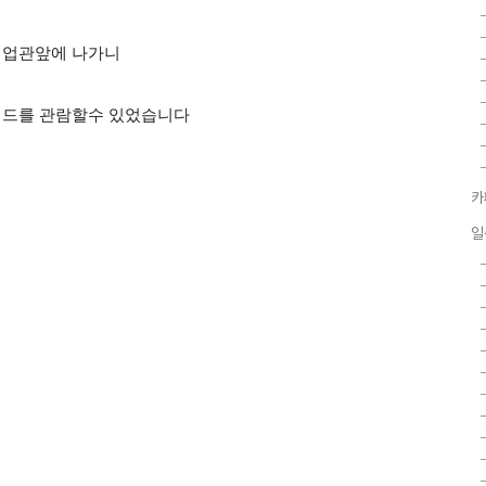
기업관
앞에 나가니
드를 관람할수 있었
습니다
카
일