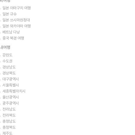
외여행
일본 야마구치 여행
일본 규슈
일본 쓰시마원정대
일본 와카야마 여행
베트남 다낭
중국 북경 여행
내여행
강원도
수도권
경상남도
경상북도
대구광역시
서울특별시
세종특별자치시
울산광역시
광주광역시
전라남도
전라북도
충청남도
충청북도
제주도