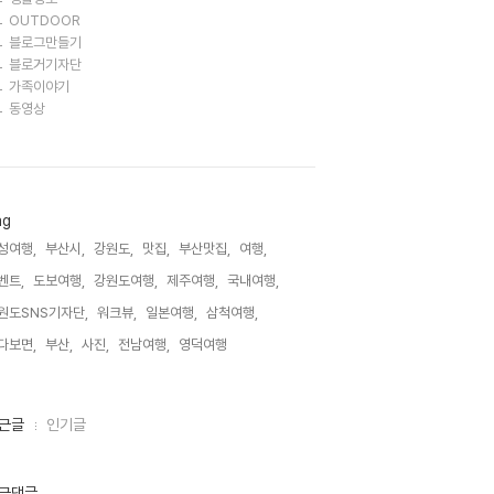
OUTDOOR
블로그만들기
블로거기자단
가족이야기
동영상
ag
성여행,
부산시,
강원도,
맛집,
부산맛집,
여행,
벤트,
도보여행,
강원도여행,
제주여행,
국내여행,
원도SNS기자단,
워크뷰,
일본여행,
삼척여행,
다보면,
부산,
사진,
전남여행,
영덕여행,
근글
인기글
근댓글