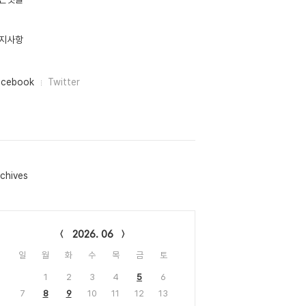
지사항
acebook
Twitter
chives
lendar
2026. 06
일
월
화
수
목
금
토
1
2
3
4
5
6
7
8
9
10
11
12
13