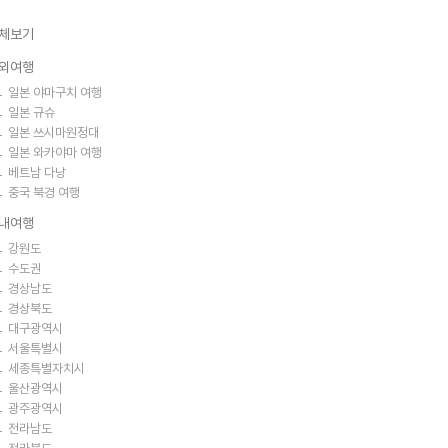
체보기
외여행
일본 야마구치 여행
일본 규슈
일본 쓰시마원정대
일본 와카야마 여행
베트남 다낭
중국 북경 여행
내여행
강원도
수도권
경상남도
경상북도
대구광역시
서울특별시
세종특별자치시
울산광역시
광주광역시
전라남도