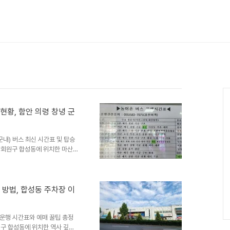
황, 함안 의령 창녕 군
내) 버스 최신 시간표 및 탑승
마산회원구 합성동에 위치한 마산시
근 농어촌 권역을 촘촘하게 연결
했는데요. 일반 시외버스와는 다
 위치까지 육하원칙에 입각해 알기
벗어나면 푸른 논밭과 고즈넉한
방법, 합성동 주차장 이
니다. 주말을 맞아 함안의 뚝방
골 버스 여행을 계획하시는 분들
운행 시간표와 예매 꿀팁 총정
원구 합성동에 위치한 역사 깊은