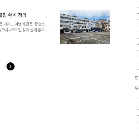
 소식을 들고 왔습니다. 😊 거제
 환상의 섬 외도 보타니아와 신
요? 저도 얼마 전에 가족들과
꿀팁 완벽 정리
에도 이런 이국적인 낙원이 있구나
운 거제도 여행의 관문, 장승포
 여러 군데 있..
찾으시나요? 길 찾기 실패 없이
요! 여러분, 혹시 푸른 바다가
는 여러 터미널이 있지만, 지심도
가장 많이 찾는 곳이 바로 장승
승포로 내려오는데 시간표가 가끔
년 최근 변경 사항까지 싹 모아
하고 정겨운 느낌이라 처음 가시
1
도
부