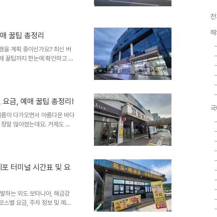
권과 호남권, 중부권을 잇는 수
현장 매표소 분위기부터 주차장
전
칙에 입각해 한눈에 보기 쉽게 총
해
위해 마산이나 창원 근교로 여행
매 꿀팁 총정리
통을 이용하셔야 하나요? 늘 활기
행을 계획 중이신가요? 최신 버
장 중요한 것은 뭐니 뭐니 해도
예매 꿀팁까지 한눈에 확인하고 편
 훌쩍 떠나는 여행을 좋아하는 프
 도시, 바로 통영 여행의 시작
 😊솔직히 말해서 요새는 기차
 보며 달리는 낭만이 진짜 최고
 요금, 예매 꿀팁 총정리!
몇 시에 있더라?", "예매는 미리
국
저도 예전에 시간표를 착각해..
 여름이 다가오면서 아름다운 바다
 정말 많아졌는데요. 거제도 대
고현버스터미널'의 최신 시간표와
널 시간표는 상시 변동될 수 있으
으시길 바랄게요! 👇 고현버스터
치 및 정보 주소: 경상남도 거제
포 터미널 시간표 및 요
도의 중심지에 위치해 있어, 하차
지로 이..
출발하는 외도 보타니아, 해금강
코스별 요금, 주차 정보 및 예매
 봄, 여름, 가을, 겨울 언제 가