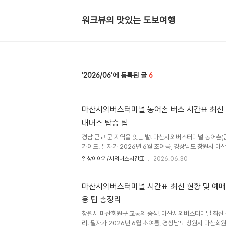
워크뷰의 맛있는 도보여행
2026/06
6
마산시외버스터미널 농어촌 버스 시간표 최신 현
내버스 탑승 팁
경남 근교 군 지역을 잇는 발! 마산시외버스터미널 농어촌(군
가이드. 필자가 2026년 6월 초여름, 경상남도 창원시 
외버스터미널을 찾았습니다. 함안, 의령, 창녕(남지) 등 인
일상이야기/시외버스시간표
2026.06.30
해 주는 농어촌 버스의 최신 배차 시간표 정보를 집중 수집
른 농어촌 버스만의 매표 방식, 교통카드 환승 팁, 승차홈
쉽게 정리해 드립니다.고층 빌딩이 가득한 도심을 조금만 
마산시외버스터미널 시간표 최신 현황 및 예매 
시골 풍경이 펼쳐지는 경남의 매력적인 군 지역들이 참 많습
용 팁 총정리
길이나 의령의 맑은 계곡, 창녕의 우포늪 등으로 정겨운 시
이..
창원시 마산회원구 교통의 중심! 마산시외버스터미널 최신 
리. 필자가 2026년 6월 초여름, 경상남도 창원시 마산회