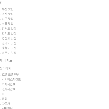
집
부산 맛집
울산 맛집
대구 맛집
서울 맛집
강원도 맛집
경기도 맛집
경상도 맛집
전라도 맛집
충청도 맛집
제주도 맛집
페 디저트
상이야기
호텔 모텔 펜션
시외버스시간표
기차시간표
선박시간표
IT
문화
자동차
생활정보