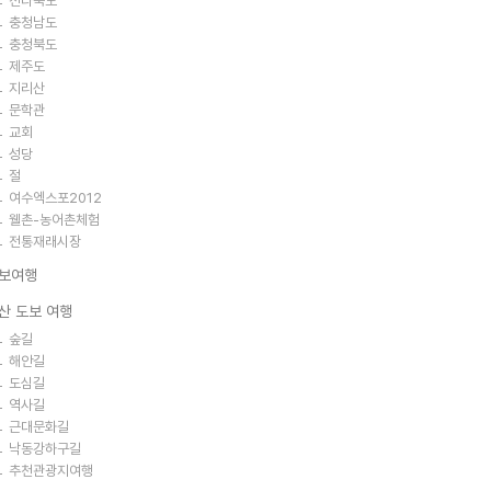
전라북도
충청남도
충청북도
제주도
지리산
문학관
교회
성당
절
여수엑스포2012
웰촌-농어촌체험
전통재래시장
보여행
산 도보 여행
숲길
해안길
도심길
역사길
근대문화길
낙동강하구길
추천관광지여행