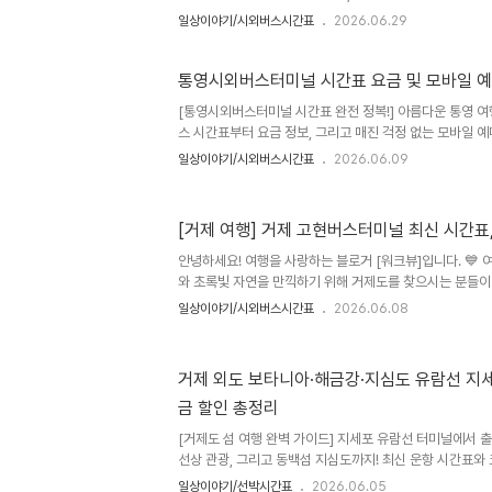
교통 거점 '마산시외버스터미널'을 직접 방문했습니다. 영남
일상이야기/시외버스시간표
2026.06.29
많은 시외버스 노선의 최신 시간표 정보를 수집했는데요. 
요금 정보, 모바일 앱을 통한 편리한 예매 방법까지 육하원
정리해 드립니다.여러분, 혹시 초여름의 푸름을 만끽하기 
통영시외버스터미널 시간표 요금 및 모바일 예
을 계획하고 계시거나, 출장 등 비즈니스 목적으로 대중교
[통영시외버스터미널 시간표 완전 정복!] 아름다운 통영 여
차고 빠르게 움직이는 도심 속에서 대중교통을 이용할 때 가
스 시간표부터 요금 정보, 그리고 매진 걱정 없는 모바일 
정확한 배차..
안한 여행을 시작해 보세요!안녕하세요, 여러분! 대책 없이
일상이야기/시외버스시간표
2026.06.09
로 여행러인 제가 오늘은 한국의 나폴리라고 불리는 아름다운
점이자 끝점인 통영시외버스터미널 정보를 들고 찾아왔어요!
도 잘 되어 있지만, 통영만큼은 버스를 타고 차창 밖 풍경을
[거제 여행] 거제 고현버스터미널 최신 시간표,
거든요. 그런데 막상 터미널에 가려고 하면 "내가 탈 버스가 
안 해도 되나?" 하고 덜컥 걱정부터 앞서기 마련이잖아요. 
안녕하세요! 여행을 사랑하는 블로거 [워크뷰]입니다. 💙
와 초록빛 자연을 만끽하기 위해 거제도를 찾으시는 분들이
중교통 여행의 핵심이자 시작점이라고 할 수 있는 '거제 
일상이야기/시외버스시간표
2026.06.08
주요 노선 정보를 싹 모아서 정리해 드리려고 합니다. 터미
니, 방문 전 미리 체크하셔서 설레는 거제 여행길에 차질 없
미널 경남 거제시 고현천로 10 📍 거제 고현버스터미널 위
거제 외도 보타니아·해금강·지심도 유람선 지세
시 고현천로 10 문의처: 1688-5003 고현터미널은 거제
금 할인 총정리
후 시내버스나 택시를 타고 바람의 언덕, 매미성 등 주요 관광
[거제도 섬 여행 완벽 가이드] 지세포 유람선 터미널에서 
선상 관광, 그리고 동백섬 지심도까지! 최신 운항 시간표와 
꿀팁을 한눈에 알기 쉽게 정리해 드립니다.안녕하세요, 여러분!
일상이야기/선박시간표
2026.06.05