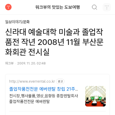
검색하기
워크뷰의 맛있는 도보여행
티스토리
일상이야기/문화
신라대 예술대학 미술과 졸업작
품전 작년 2008년 11월 부산문
화회관 전시실
워크뷰
2009. 11. 20. 02:48
http://www.everrental.co.kr
광고
졸업작품전전문 에버렌탈 창립 21주년
특별할인 5%
전시장,행사물품,영상,음향등 종합렌탈회사
졸업작품전전문 에버렌탈