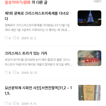
더보기
일상이야기/문화
의 다른 글
제1회 광복로 크리스마스트리축제를 다녀오
다
글 내용
광복로의 크리스마스트리축제를 다녀왔습니다 12월 1일
부터 내년 1월 3일까지 치루어지는 이 행사는 제 1회로 개
최 되었는데 15일 개관을 앞둔 롯데백화점 그리고 광복 상
4
3
2009. 12. 2.
인들의 상권활성화에 큰 도움이 될것 같습니다 이미지 출
처 http://www.btcf.kr/ 구,시청앞 자리 광복로 입구에는
매년 크리스마스트리가 점등되었었죠! 하지만 ,오늘처럼
크리스마스 트리가 있는 거리
이렇게 차 없는 거리를 만들고, 그 자리에 크리스마스트리
글 내용
로 가득 장식한것은 아주 긍정적이라고 봅니다! 이미지 출
부산의 밤거리를 걷다보면 눈이 매우 즐겁다! 물론 크리스
처 http://www.btcf.kr/ 광복로입구의 시작을 알리는 크
마스트리 덕분이다! 매서운 겨울의 칼바람이 옷깃을 세차
리스마스트리 어른 키보다도더큰 트리들 썰매를 끄는 루돌
게 파고 드는 이 겨울에, 만약 크리스마스 트리가 없는거리
프사슴을 비롯하여, 트리의 아름다움을 찍기위해 모여든
5
4
2009. 12. 17.
를 생각해 본다면 어떨까? 아마 끔찍한 추위의 겨울만이 기
사진작가들과, 서로 사랑의 눈빛을 전달하는 젊은 연인들,
다리고 있을것이다 (상상도 하기 싷다는...) 해운대 온누라
엄마 아빠 손을잡고 ..
교회의 크리스마스 트리 해운대 장산지하철역 위의 크리스
요산문학제 시화전 사진[서면전철역]11,2 ~ 1
마스 트리 해운대 장산역 위의 거리 덕천지하상가 크리스
마스 트리 덕천지하철역의 크리스마스 트리 유엔로타리에
1,5.
글 내용
있는 산성교회 크리스마스 트리 화명동 대림아파트 입구의
크리스마스트리
3
0
2009. 11. 11.