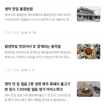
면 음료 한잔을 무료로 주는 이벤트를 하고 있습니다. 그리
고 카페도 함께 운영하고 있어영덕대게빵을 구입후 바로
영덕 맛집 홍콩반점
이곳에서 커피 한잔하여도 좋답니다. KBS 생생정보와 VJ
글 내용
툭공대에도 출연하였네요 영덕대게빵의 스토리가 벽에 걸
영덕 맛집 홍콩반점 영덕여행에서 중요한것은 바로 먹거리
려있습니다.비싼 영덕대게를 사주지 못하는 아버지가 대게
이지요입맛이 없을때 누구나의 입맛에 다 잘 어울리는 짬
모양의 빵을 만들어 주었는데그 기억이 너무 좋아 2010년
뽕을 먹으러 홍콩반점으로 들어갑니다. 주방은 오픈형으로
부터 연구와 개발에 나섰으며이후 2012년 영덕특산품 간
되어 있어 위생은 안심하고 음식을 드실수 있습니다.식사
작성시간
0
3
2018. 8. 30.
판을 달고 장사를 시작하게 되었다는 이야기입니다. 여기..
류의 여러가지 메뉴중에 짬뽕 한그릇과 만두를 주문하여
봅니다. 매장은 식당이 쉬는 시간에 맞추어와 조용한 편입
니다. 먼저 도착한 만두 만두를 찍어 먹어보니 맛있습니다.
함양맛집 맛있어서 또 찾게되는 동막골
군만두 먹는법 하나 알려드리겠습니다먼저 간장에 찍은후
글 내용
만두의 끝 부분을 살짝 끊어내어 내부의 뜨거운 공기를 빼
함양맛집 맛있어서 또 찾게되는 동막골 함양에서 함양산삼
낸 후에 먹어야 입을 데이지 않는답니다. 그리고 이어 도착
축제 sns 서포터즈 모임을 마치고 맛있는것 먹으러 갔다.
한 짬뽕은 해산물이 가득합니다. 면을 한번 먹고 그리고 해
함양읍 새마을금고 맞은편에 있는 웰컴 투 함양 동막골은
산물도 먹고 하니 짬뽕의 맛을 느낄수 있었습니다. 얼큰한
왕새우 소금구이를 비롯하여 코다리찜이 유명하다. 우리나
작성시간
2
0
2018. 7. 4.
국물맛에 감칠맛이 난것은 바로 이 새우국물 때문인..
라에 태풍 쁘라삐룬 경로가 남해안을 빠져나가는것인데 바
닷가에 있는 도시는 피해가 크다고 한다 오늘 함양 모임에
서는 태풍경로를 비껴서인지 비가 그친 상태이다. 코다리
영덕 맛 집 얼음그릇 냉면 제주 흑돼지 불고기
찜과 소금새우구이가 나오기전 기본 반찬이 나오는데 젓가
한 접시 7,000원 얼음 명가 아이스파크
락에 먼저 손이간다. 살아있던 새우가 전골냄비속으로 투
글 내용
입되고 새우가 익기를 기다린다. 오는정도 시간이 흐르자
영덕 맛 집 얼음그릇 냉면 돼지불고기 한 접시 7,000원 얼
새우는 먹기 좋게 붉은색으로 변하였으며 친절한 직원의
음 명가 아이스파크 영덕 여행을 한다면 꼭 들러보라고 권
가위 손놀림으로 몸통과 머리가 분리되었다. 분리된 머리
하고 싶은 냉면 가게가 있습니다. 그곳은 바로 얼음 명가 아