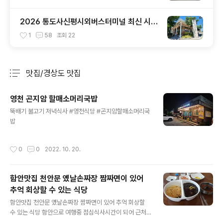
2026 통도사신평시외버스터미널 최신 시간
표 및 이용 꿀팁 총정리
1
58
조회
22
맛집/경상도 맛집
분류 전체보기
주요 글 목록
영천 곤지암 할매소머리국밥
글 내용
뚝배기 불고기 저녁식사 #영천식당 #곤지암할매소머리국
밥
작성시간
0
0
2022. 10. 20.
함안맛집 천안문 옜날손짜장 짬짜면이 있어
추억 회상할 수 있는 식당
글 내용
함안맛집 천안문 옜날손짜장 짬짜면이 있어 추억 회상할
수 있는 식당 함안으로 여행중 점심식사시간이 되어 근처
를 두리번거리는데 널찍한 주차장이 있는 중국집이 보여