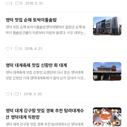
작성시간
2
0
2018. 5. 31.
는 직원이 회숳해 가는데 주방에서 맛있게 다시 요리되어
이스파크에서 직영하는 얼음그릇 냉면 맛 집인데요 얼음
손..
명가 아이스파크는 대한민국 실용신안특허등록이 되어 있
으며 VJ특공대, MBC 생방송 전국시대, KBS1TV 행복발
영덕 맛집 순해 토박이돌솥밥
견 오늘, 대구방송 오감만족, MBC 생방송 화재 집중, 조선
글 내용
영덕 맛집 순해 토박이돌솥밥영덕여행에서 들렸던 순해 토
일보, 스포츠서울, 일간스포츠 등에 보도가 된 영덕 맛 집입
박이 돌솥밥건물의 외관부터 마음에 들었다. 식당 내부는
니다. 100% 순수 통얼음 그릇을 사용하여 시원함은 물론
깔끔하며 의자에 앉아서 식사를 할 수 있는 곳과방에 들어
보는 맛ㄷ도 높였습니다. 식당 안을 ㅗ들어가면 복도가 나
가 편하게 식사를 할 수 있는 공간으로 구분되어 있어 좋았
오고 양옆으로 방이 있습니다. 이 방은 손님이 계셔 잠시 후
작성시간
1
0
2018. 4. 21.
다. 토박이 영양돌솥밥이 9,000원이다.돌솥밥은 짓는데 2
찍었습니다. 조금 전 손님이 나가셔서 찍어 보았어요 우측
0분이 걸리므로 미리 예약을 하고 가면 빠른 시간에 영양
의 두 번째 방 모습..
돌솥밥을 받아볼수 있다. 영양 돌솥밥 4인상이 차려졌는데
영덕 대게축제 맛집 신항만 회 대게
반찬이 여러가지가 나와 마음에 들었다. 잘 삶아진 양배추
글 내용
가 나의 입맛에 맞았다.다시 먹고 싶언건 설마 나뿐인건 아
영덕 대게축제 맛집 신항만 오랜만에 다시 찾은 영덕대게
니겠지. 생선반찬에도 손이 많이 갔는데 맛있었다. 튀김이
맛집 신항만 이제 영뎍대게축제가 얼마 남지 않아서 이곳
맛있었ㅎ다. 그리고 돌솥밥 돌솥밥은 밥을 미리 덜어내고
신항만회대게 가게도 인파로 붐빌것 같습니다. 영덕 신항
돌솥엔 숭늉을 부어 나중에 누룽지로 만들어서 먹는다. 그
만회대게 가게 입구에는 대형 게조형물이 설치되어 있어이
작성시간
1
1
2018. 3. 20.
리고 찌개 맛있게 식사를 하고 난 후 ..
곳이 대게의 고장임을 다시 알리고 있습니다. 수족관에는
영덕대게가 손님상에 오를 준비를 하고 있습니다. 먼저 나
온 기본반찬들 영덕 대게를 먹기전에 먼저 나온 모듬회 쌈
영덕 대게 강구항 맛집 경북 추천 탐라대게수
채소에 모듬회를 올리고 마늘과 초장을 살짝 얹어 놓으면
산 영덕대게 직판장
맛있는 모듬회쌈이 됩니다. 한참을 기다린 후 충분히 찜통
글 내용
에서 띠어 나온 영덕대게가상에 오르기전 주인장의 현란한
영덕 대게 강구항 맛집 경북 추천 탐라대게수산 영덕대게