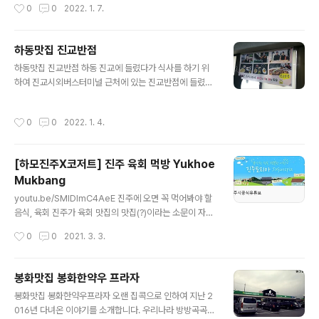
작성시간
0
0
2022. 1. 7.
그 자리에 차를 대고 들어갑니다. 으레 간단하게 먹기로는
중국집에서 짜장면 또는 볶음밥을 먹기에 오늘도 마찬가지
로 간단하게 짜장 아니면 볶음밥을 생각하고 들어갔지요
하동맛집 진교반점
내부로 들어가니 상당히 큰 홀을 갖추고 있고 손님들도 많
글 내용
하동맛집 진교반점 하동 진교에 들렸다가 식사를 하기 위
이 오셔서 식사를 하고 있는 게 보입니다. 자리에 앉아 메뉴
하여 진교시외버스터미널 근처에 있는 진교반점에 들렸다
판을 보니 갑자기 한곳에 집중하게 되는데요 짬짜면이 있
간짜장을 주문하였는데 물을 스텐컵 가득히 넘칠 것같이
는 것입니다. 아니 아직도 짬자면 하는 중국집이 있구나 생
내어오셨고 반찬은 위생적으로 포장되어 있는 단무지와 김
각하며 처음 짬짜면이 나왔을 때의 회상에 잠시 빠져 봅니
작성시간
0
0
2022. 1. 4.
치가 나왔다. 하동맛집 진교반점에는 손님이 끊이지 않는
다. 그래 이왕이면 짜장면도 먹을 수 있고 짬뽕도 먹을 수
다 계속 문을 열고 손님이 들어오는데 주방장이 쉬는 시간
있는 짬짜면으로 하자 하다가 생각이 바뀌어 짜장..
이 없을 것 같다. 주문하였던 간짜장이 나왔다. 간짜장의 면
[하모진주X코저트] 진주 육회 먹방 Yukhoe
위에 계란 프라이가 들어가 있고 그 위에 오이가 올라가 있
Mukbang
다. 짜장을 다 부어 넣으니 푸짐하다. 왼손으로 비비고, 오
글 내용
른손으로 비벼서 한 젓가락 올려본 하동맛집 진교반점의
youtu.be/SMlDImC4AeE 진주에 오면 꼭 먹어봐야 할
간짜장 먹어보니 맛있다. 벽면의 현수막에는 MBC 경남아
음식, 육회 진주가 육회 맛집의 맛집(?)이라는 소문이 자자
사랑해 2020년 11월 26일 방송이 된 곳이다. 그만큼 하
~~ 하죠! 하모진주가 먹방 유튜버 코저트님께, 육회 한 상
작성시간
0
0
2021. 3. 3.
동맛집으로 인정받고 있다는 진교반점이다. ..
을 차려드렸습니다. 본격 하모진주X코저트 컬래버레이션
영상!!! 육회 먹방, 함께 하시죠!
봉화맛집 봉화한약우 프라자
글 내용
봉화맛집 봉화한약우프라자 오랜 집콕으로 인하여 지난 2
016년 다녀온 이야기를 소개합니다. 우리나라 방방곡곡에