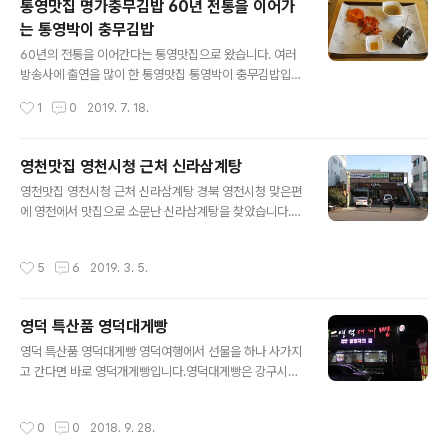
통영맛집 명가충무김밥 60년 전통을 이어가
는 통영박이 충무김밥
글 내용
60년의 전통을 이어간다는 통영맛집으로 왔습니다. 여러
방송사에 출연을 많이 한 통영맛집 통영박이 충무김밥입니
다. 실내는 심플하며 깔끔한 인상을 주고 있습니다. 벽에 걸
작성시간
1
0
2019. 7. 18.
린 안내문에는 3대의 기은 맛과 자부심을 이어간다고 합니
다. 충무김밥 1인분 5,500원(8개)입니다. 전국 택배도 가
능하군요 모든 재료가 순수 국내산이라며 알려 놓았는데
영천맛집 영천시청 근처 신라삼계탕
믿음이 갑니다. 오징어, 쌀, 참기름, 고춧가루, 소금 모드가
글 내용
영천맛집 영천시청 근처 신라삼계탕 경북 영천시청 맞은편
국내산이라고 합니다. 주방 쪽에서 매장을 바라본 모습입
에 영천에서 맛집으로 소문난 신라삼계탕을 찾았습니다.
니다. 통영을 여행하시는 분들을 위하여 통영 안내지도를
이곳 신라삼계탕은 삼계탕을 전문으로 하는 식당이라메뉴
잘 만들어 놓았습니다. 손님 테이블에는 이러한 장식품도
판도 삼계탕 12,000원 하나뿐입니다. 홀에서도 식사 할수
있어 보기에 좋았습니다. 작지만 아기자기하게 벽면을 장
작성시간
5
6
2019. 3. 5.
있으며신발을 벗고 방으로 들어가서 식사할 수 있습니다.
식을 하여놓았습니다 드디어 기다리던 충무김밥 1인분이
원산지는 닭고기 찹쌀 모두 국내산입니다. 기다리던 삼계
나왔습니다. 김밥이 8개입니다. 그리고..
탕 4인분이 나왔습니다. 엄청 큰 닭 한마리가 뚝배기에 들
영덕 특산품 영덕대게빵
어있습니다. 숟가락을 들어 보니 맛있게 보이는 삼계탕먹
글 내용
어보니 맛도 좋았습니다. 삼계탕을 다 먹은 후 나오는 수정
영덕 특산품 영덕대게빵 영덕여행에서 선물을 하나 사가지
과삼계탕이 맛있어니 수정과도 맛있네요 그래도 국민커피
고 간다면 바로 영덕개게빵입니다.영덕대게빵은 강구시외
믹스커피의 유혹은 피할수 없습니다. 경북 영천맛집 신라
버스터미널 옆에 있는 가게에서 구입을 할 수 있는데요이
삼계탕 경북 영천시 문회동 40-15번지054-332-2563
곳은 바로 영뎍대게빵을 만든 장인의 가게입니다. 지금 SN
작성시간
0
0
2018. 9. 28.
시내 전 지역 배달됩니다.
S이벤트를 하고 있는데요영덕대게빵 구입후 SNS에 올리