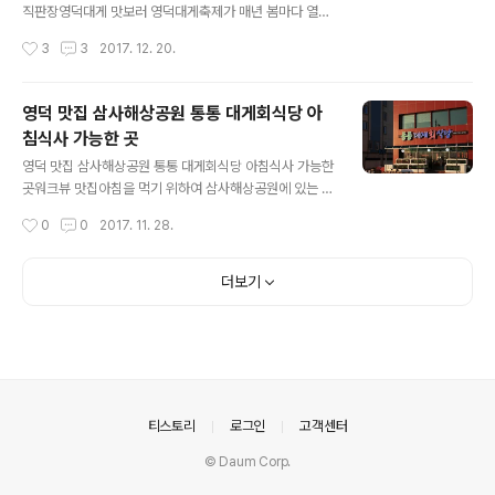
해체순서가 기다리고 있습니다. 개불, 해삼, 멍게가 한접시
직판장영덕대게 맛보러 영덕대게축제가 매년 봄마다 열리
나왔는데역시 바닷가에서 먹으니 그 맛이 더욱 좋습니다.
는 강구항으로 왔다.지금은 12월 날이 춥다.영덕맛집으로
작성시간
3
3
2017. 12. 20.
먹기 좋게 해체되어 나온 영덕대게 영덕대게의 붉..
가고 싶다면 강구항을 손꼽는다.오늘은 강구항맛집으로 소
문난 탐라대게수산으로 일행과 함께 왔다. 영덕맛집 탐라
대게수산 수족관에는 살아있는 영덕대게가 탈출을 시도하
영덕 맛집 삼사해상공원 통통 대게회식당 아
기 위하여 계속 허우적거리고 있다.하지만 탈출이 그리 쉬
침식사 가능한 곳
운가? 수족관에 있는 영덕대게들이 한가득이다.영덕대게
글 내용
는 크기도 커서 먹게 될때 먹는다는 것을 알게 되는 녀석들
영덕 맛집 삼사해상공원 통통 대게회식당 아침식사 가능한
이다.벌써부터 입안에 침이 고이기 시작한다. 탐라대게수
곳워크뷰 맛집아침을 먹기 위하여 삼사해상공원에 있는 통
산 식당의 입구이다.저녁에 찾아와서 그런지 조명이 살짝
통대게회식당을 찾았다.아침부터 영덕대게를 먹기는 좀 그
작성시간
0
0
2017. 11. 28.
어두운 느낌이다.가게 앞 조명을 좀 더 환하게 하였으면 좋
렇고 해서 속을 풀만한 뭐 그런 것 없나 하고 들어가 본다.
겠다. 영덕대게 맛보로 가게 안으로 들어가니경상북도와
이곳 통통대게회식당은 한국외식업 중앙회에서 인증한안
식품..
심 수산물 인증업소이다.이 인증은 방사능 검사 결과 안전
더보기
함을 인증하였다는 것이다. 널찍한 식당 내부는 속이 시원
하다.아침에는 함께한 일행이 아구탕이 좋다 하여자리를
잡은 후 아구탕을 주문한다. 아구탕이 올라간 테이블보글
보글 끓고 있는 아구탕을 보니바깥의 기온은 영하의 날씨
라도 마음속은 영상의 뜨거움을 느낀다. 반찬도 간결하게
잘 나온다. 점점 익어가고 있는 아구탕 잘 익은 아구탕을 국
의안내
티스토리
로그인
고객센터
자에 담아보니그것참 잘 익었네^^ 개인 접시에 담아 ..
© Daum Corp.