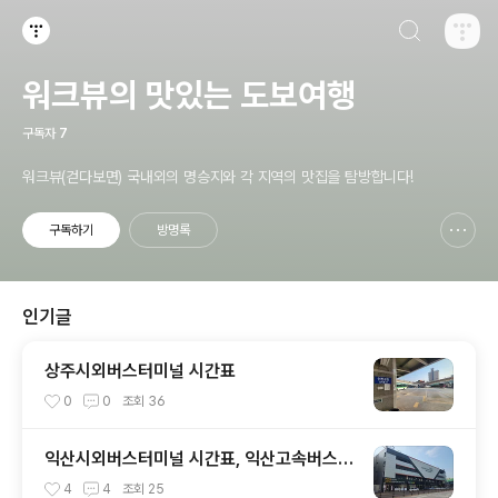
검색하기
티스토리
워크뷰의 맛있는 도보여행
구독자
7
워크뷰(걷다보면) 국내외의 명승지와 각 지역의 맛집을 탐방합니다!
구독하기
방명록
신고하기 레이어
열기
인기글
상주시외버스터미널 시간표
0
0
조회
36
익산시외버스터미널 시간표, 익산고속버스터
미널 시간표
4
4
조회
25