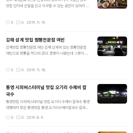
습니다. 그리고 한입 먹어보니 저의 입맛에는 맞았답니다.
맛집 단지네 신발을 신고 식사할 수 있는 공간이 있어서 좋
또한 청국장도 저의 입맛에 맞아 기분이 좋았답니다.
다. 오늘 일행이 함께 주문한 음식은 짜글이이며 처음 먹어
보는 사람도 있다. 기본 상과 짜글이가 가스레인지위에 올
작성시간
0
0
2019. 11. 19.
려진다. 짜글짜글하면 서끓어 오르는 짜글이 메누 한참 끓
이고 나니 이렇게 맛있어 보이는 짜글이가 되었다. 경주까
지 와서 식사를 하는데 막걸리가 없으면 서원하다 하여 막
김해 삼계 맛집 짬뽕전문점 여빈
걸리 따르고 맛있어 보이는 막걸리를 서로 쨍 하여 본다. 막
글 내용
걸리는 경주에 왔으니 당연히 경주막걸리인데 경주법주 쌀
김해맛집 짬뽕전문점 여빈 김해 삼게에 있는 짬뽕전문점
막걸리이다. 짜글이를 개인 앞접시에 옮겨 담고 맛있는 식
여빈으로 짬뽕을 먹으러 갔다. 짬뽀이 나왔는데 그릇이 엄
사를 하였다 나의 입맛에는 맞았다. 단지네 전화번호 :054
청 크다. 반찬은 3가지 그리고 해산물껍질 담는그릇이 있
-746-7116 경북 경주시 시래동 1018-1
다. 일본 교통카드를 대조하여 보니 그릇의 크기를 알 수 있
작성시간
0
0
2019. 11. 18.
다. 이번에는 여빈 명함으로 크기를 대조하여 보았다. 젓가
락으로 한번 휘저어 준뒤 한젓가락 들어보니 면은 맛있게
보인다. 깨끗하게 면은 다 먹었다^^ 여빈짬뽕 한그릇이 8,
통영 시외버스터미널 맛집 오기리 수제비 칼
000원 이다.
국수
글 내용
통영맛집 시외버스터미널 맛집 오기리 수제비 칼국수 통영
여행에서 찾은 통영맛집 통영 오기리수제비칼국수 칼국수
를 주문하니 맛있게 차려 나온다. 항아리같은 그릇에 수제
작성시간
0
0
2019. 8. 9.
비를 담아주는데 양도 많고 배도 부르다 통영 여행을 한다
면 들려서 먹어도 좋은 집이다.