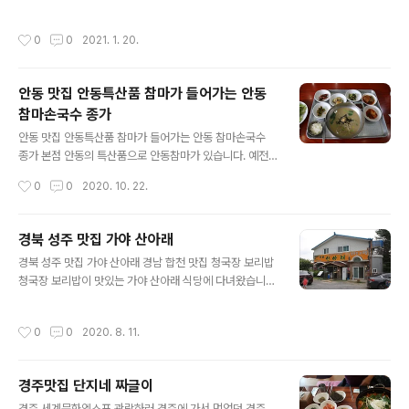
는 지역마다 자신의 한우브랜드를 가지고 있습니다. 그렇
다면 경북 봉화에는 어떤 한우브랜드가 있을까요? 봉화에
작성시간
0
0
2021. 1. 20.
는 "봉화한약우"가 있습니다. '봉화한약우'란 산야초가 풍
부한 청정지역 봉화군의 약초를 먹고 자란 오랜 전통의 한
우브랜드입니다. 당귀, 도라지, 백출, 작약, 진피, 황기등 6
안동 맛집 안동특산품 참마가 들어가는 안동
가지 한약재를 첨가하여 엄격한 생산관리와 사육단계별 전
참마손국수 종가
용사료로 개발하여 관리하고 있는 '봉화한약우'는 최고의
글 내용
브랜드입니다. 이러한 봉화한약우가 지난 11월 16일 서울
안동 맛집 안동특산품 참마가 들어가는 안동 참마손국수
여의도 중소기업중앙회 그랜드홀에서 열린 제13회 우수
종가 본점 안동의 특산품으로 안동참마가 있습니다. 예전
축산물브랜드 인증 발표회에서 ‘2013년에 이어 2017 우
교통이 불편하던 시절 먼 길을 갈 때 식사 대용으로 이용하
작성시간
0
0
2020. 10. 22.
수축산물 브랜드’에 선정됐습니다. 지식경..
였다고 하는 안동참마 오늘은 이 안동참마를 이용하여 칼
국수 한정식을 손님상에 내어주는 안동 맛집을 찾아보았습
니다. 이곳을 찾아가는 주소는 경북 안동시 퇴계로 141이
경북 성주 맛집 가야 산아래
며 도로 사거리에 있어 찾기는 쉬우나 전용 주차장이 없어
글 내용
경북 성주 맛집 가야 산아래 경남 합천 맛집 청국장 보리밥
주차는 근처의 주차장을 이용하셔야 합니다. 식당은 신발
청국장 보리밥이 맛있는 가야 산아래 식당에 다녀왔습니
을 벗고 들어가는 공간으로 만들어져 있으며 먼저 오신 손
다. 우리콩으로 지거접 청국장을 만드는 식당이랍니다. 외
님이 자리를 비운 후에야 자리를 잡고 음식 주문을 할 수 있
부 메뉴판 가야산아래 메뉴는 가마솥 취나물밥, 능이 닭 오
었습니다. 안동 국수를 주문하였는데 먼저 나온 반찬에 눈
작성시간
0
0
2020. 8. 11.
리백숙, 찹쌀누룽지백숙, 코다리양념구이정식이 있습니다.
이 휘둥그레졌습니다. 칼국수 한 그릇에 이렇게 많은 가짓
주차장에 외부메뉴판이 있어서 편리합니다. 가야산아래 메
수의 반찬을 내어 주시다니 이건 칼국수 한정식..
뉴판 가마솥 취나무밥 4인 상이 나왔습니다. 돌솥밥 위에
경주맛집 단지네 짜글이
취나물이 가득 들어있습니다. 보기만 하여도 푸짐한게 행
글 내용
복하여집니다. 돌솥밥에 취나물을 한숟가락 떠서 올려보았
경주 세계문화엑스포 관람하러 경주에 가서 먹었던 경주